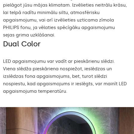
pielāgot jūsu mājas klimatam. Izvēlieties neitrālu krāsu,
lai telpā radītu minimālu siltu, atmosfērisku
apgaismojumu, vai arī izvēlieties uzticama zīmola
PHILIPS fonu, ja vēlaties spēcīgāku apgaismojumu
sejas grima uzklāšanai.
Dual Color
LED apgaismojumu var vadīt ar pieskārienu slēdzi.
Viena slēdža pieskāriena nospiežot, ieslēdzas un
izslēdzas fona apgaismojums, bet, turot slēdzi
nospiestu, kad apgaismojums ir ieslēgts, var mainīt LED
apgaismojuma temperatūru.