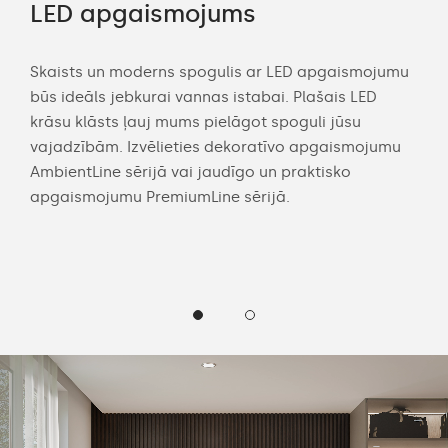
LED apgaismojums
Pi
kl
Skaists un moderns spogulis ar LED apgaismojumu
būs ideāls jebkurai vannas istabai. Plašais LED
Dom
krāsu klāsts ļauj mums pielāgot spoguli jūsu
van
vajadzībām. Izvēlieties dekoratīvo apgaismojumu
jūsu
pasū
AmbientLine sērijā vai jaudīgo un praktisko
telp
apgaismojumu PremiumLine sērijā.
kor
(nei