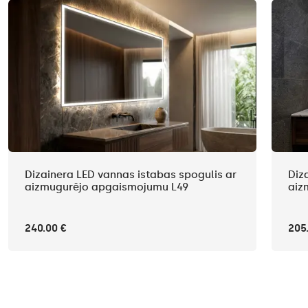
Dizainera LED vannas istabas spogulis ar
Diz
aizmugurējo apgaismojumu L49
aiz
240.00 €
205