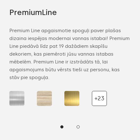
PremiumLine
Am
Premium Line apgaismotie spoguļi paver plašas
Amb
dizaina iespējas modernai vannas istabai! Premium
mod
an
Line piedāvā līdz pat 19 dažādiem skapīšu
apg
dekoriem, kas piemēroti jūsu vannas istabas
maz
mēbelēm. Premium Line ir izstrādāts tā, lai
star
apgaismojums būtu vērsts tieši uz personu, kas
kura
stāv pie spoguļa.
+23