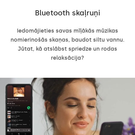
Bluetooth skaļruņi
Iedomājieties savas mīļākās mūzikas
nomierinošās skaņas, baudot siltu vannu.
Jūtat, kā atslābst spriedze un rodas
relaksācija?