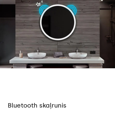
Bluetooth skaļrunis
Au