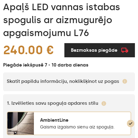
Apaļš LED vannas istabas
spogulis ar aizmugurējo
apgaismojumu L76
240.00 €
Bezmaksas piegāde
Piegāde iekšpusē 7 - 10 darba dienas
Skatīt papildu informāciju, noklikšķinot uz pogas
1. Izvēlieties savu spoguļa apdares stilu
AmbientLine
Gaisma izgaismo sienu aiz spoguļa.