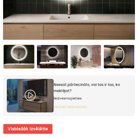
Neesat pārliecināts, vai tas ir tas, ko
meklējat?
Iedvesmojieties
Skatiet iedvesmas
Visbiežāk izvēlētie