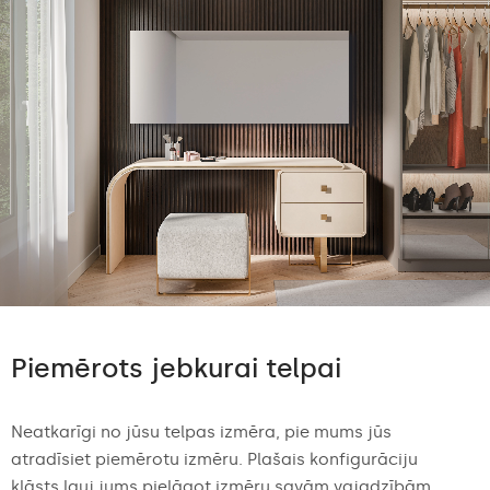
Piemērots jebkurai telpai
Neatkarīgi no jūsu telpas izmēra, pie mums jūs
atradīsiet piemērotu izmēru. Plašais konfigurāciju
klāsts ļauj jums pielāgot izmēru savām vajadzībām...