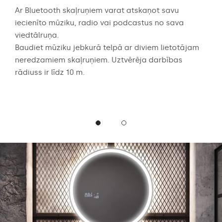
ērtē
Ar Bluetooth skaļruņiem varat atskaņot savu
Audi
 dēļ
iecienīto mūziku, radio vai podcastus no sava
aug
viedtālruņa.
skaņ
abā
Baudiet mūziku jebkurā telpā ar diviem lietotājam
spēc
neredzamiem skaļruņiem. Uztvērēja darbības
vai 
rādiuss ir līdz 10 m.