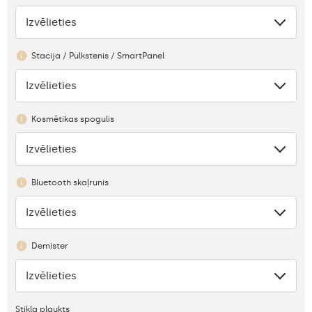
Izvēlieties
Nav
Stacija / Pulkstenis / SmartPanel
Izvēlieties
Nav
Kosmētikas spogulis
Izvēlieties
Nav
Bluetooth skaļrunis
Izvēlieties
Nav
Demister
Izvēlieties
Nav
Stikla plaukts