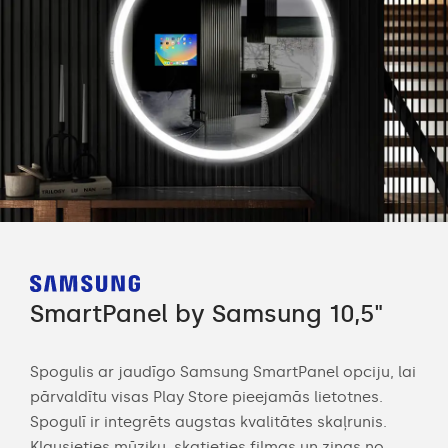
SmartPanel by Samsung 10,5"
Sm
Spogulis ar jaudīgo Samsung SmartPanel opciju, lai
Str
pārvaldītu visas Play Store pieejamās lietotnes.
vied
Spogulī ir integrēts augstas kvalitātes skaļrunis.
vir
c,
Klausieties mūziku, skatieties filmas un ziņas no