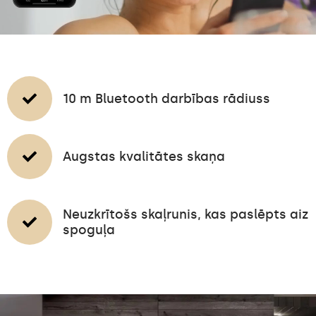
10 m Bluetooth darbības rādiuss
Augstas kvalitātes skaņa
Neuzkrītošs skaļrunis, kas paslēpts aiz
spoguļa