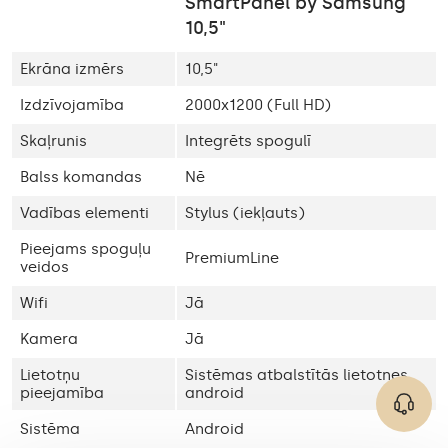
SmartPanel by Samsung
10,5"
Ekrāna izmērs
10,5"
Izdzīvojamība
2000x1200 (Full HD)
Skaļrunis
Integrēts spogulī
Balss komandas
Nē
Vadības elementi
Stylus (iekļauts)
Pieejams spoguļu
PremiumLine
veidos
Wifi
Jā
Kamera
Jā
Lietotņu
Sistēmas atbalstītās lietotnes
pieejamība
android
Sistēma
Android