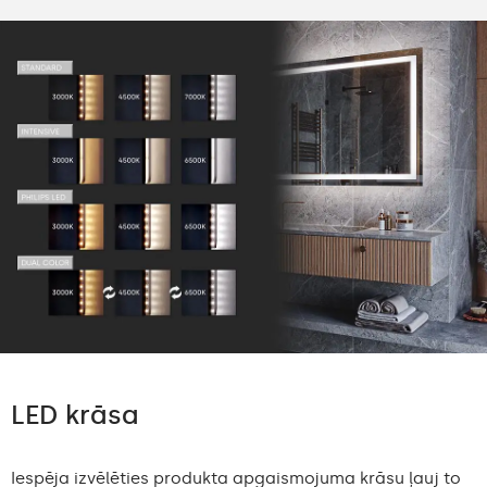
LED krāsa
Iespēja izvēlēties produkta apgaismojuma krāsu ļauj to