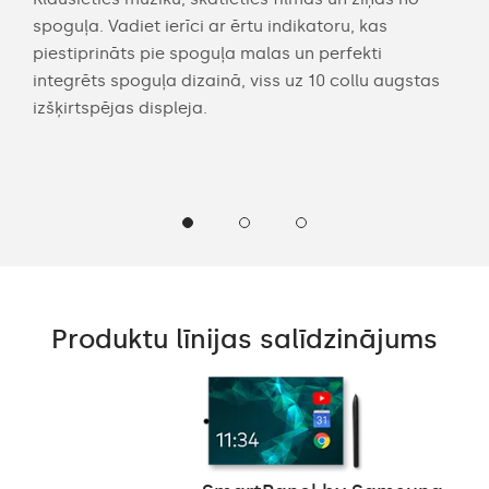
pult
spoguļa. Vadiet ierīci ar ērtu indikatoru, kas
vann
piestiprināts pie spoguļa malas un perfekti
Yout
integrēts spoguļa dizainā, viss uz 10 collu augstas
izšķirtspējas displeja.
Produktu līnijas salīdzinājums