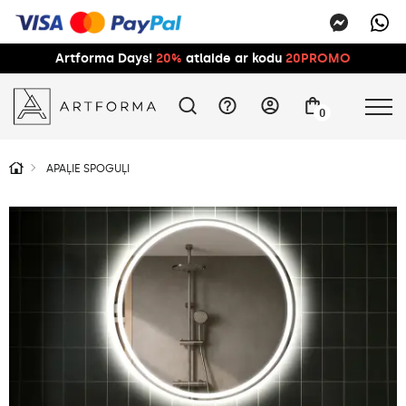
Artforma Days!
20%
atlaide ar kodu
20PROMO
0
APAĻIE SPOGUĻI