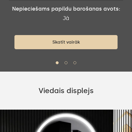
Nepieciešams papildu barošanas avots:
s:
N
Jā
Skatīt vairāk
Viedais displejs