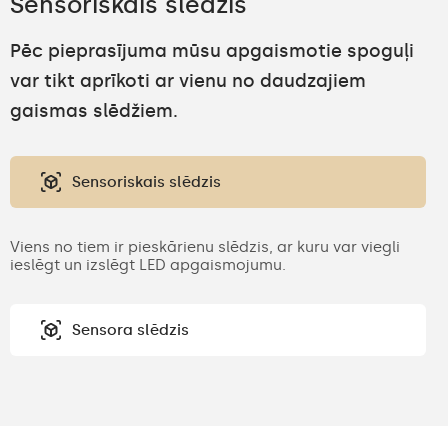
Sensoriskais slēdzis
Pēc pieprasījuma mūsu apgaismotie spoguļi
var tikt aprīkoti ar vienu no daudzajiem
gaismas slēdžiem.
Sensoriskais slēdzis
Viens no tiem ir pieskārienu slēdzis, ar kuru var viegli
ieslēgt un izslēgt LED apgaismojumu.
Sensora slēdzis