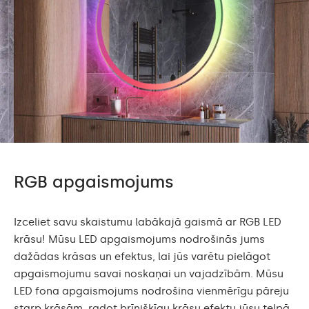
RGB apgaismojums
Izceliet savu skaistumu labākajā gaismā ar RGB LED
krāsu! Mūsu LED apgaismojums nodrošinās jums
dažādas krāsas un efektus, lai jūs varētu pielāgot
apgaismojumu savai noskaņai un vajadzībām. Mūsu
LED fona apgaismojums nodrošina vienmērīgu pāreju
starp krāsām, radot brīnišķīgu krāsu efektu jūsu telpā.