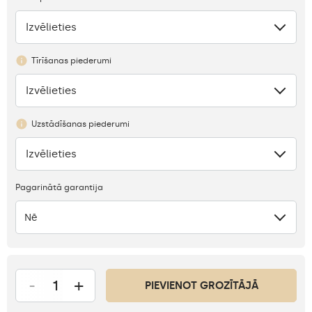
Izvēlieties
Trūkums
Tīrīšanas piederumi
Izvēlieties
Nav
Uzstādīšanas piederumi
Izvēlieties
Nav
Pagarinātā garantija
Nē
-
+
PIEVIENOT GROZĪTĀJĀ