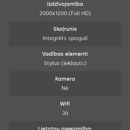
Izdzīvojamība
2000x1200 (Full HD)
Skaļrunis
Integrēts spogulī
Vadības elementi
Stylus (iekļauts)
Kamera
Nē
Wifi
Jā
Lietotņu pieejamība: