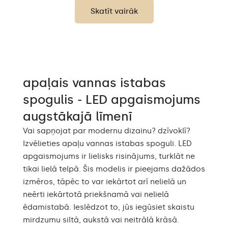
neitrāli balts 1020lm /
Skatīt vairāk
Gaismas jauda
auksts balts 1020lm /
Philips LED 1500lm/
Neitrāli balts 1020lm
Siltā balta 3000K /
Neitrāla balta 4500K /
Auksta balta 7000K /
LED krāsa
apaļais vannas istabas
Philips LED 6500K/
Philips LED neitrāls
spogulis - LED apgaismojums
1500lm
augstākajā līmenī
Līdz 15 000h/ Phillips LED
LED dzīves ilgums
45 000h
Vai sapņojat par modernu dizainu? dzīvoklī?
Izvēlieties apaļu vannas istabas spoguli. LED
Enerģijas patēriņš
9,6 W / m
apgaismojums ir lielisks risinājums, turklāt ne
tikai lielā telpā. Šis modelis ir pieejams dažādos
Garantija
Jā, 2 gadi
izmēros, tāpēc to var iekārtot arī nelielā un
Montāžas piederumi,
neērti iekārtotā priekšnamā vai nelielā
Komplektā
Montāžas instrukcijas
ēdamistabā. Ieslēdzot to, jūs iegūsiet skaistu
mirdzumu siltā, aukstā vai neitrālā krāsā.
Spoguļa lietojums
Profesionāla grima,