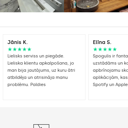
Jānis K.
Elīna S.
★★★★★
★★★★★
Lielisks serviss un piegāde.
Spogulis ir fantas
Lieliska klientu apkalpošana, jo
uzstādāms un ko
man bija jautājums, uz kuru ātri
apbrīnojamu sk
atbildēja un atrisināja manu
aplikācijām, kas
problēmu. Paldies
Spotify un Apple