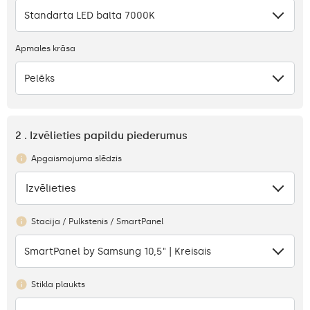
Standarta LED balta 7000K
Apmales krāsa
Pelēks
2 . Izvēlieties papildu piederumus
Apgaismojuma slēdzis
Izvēlieties
Nav
Stacija / Pulkstenis / SmartPanel
SmartPanel by Samsung 10,5" | Kreisais
Stikla plaukts