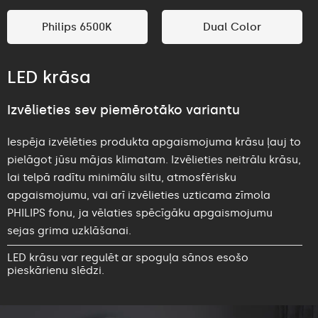
Philips 6500K
Dual Color
LED krāsa
Izvēlieties sev piemērotāko variantu
Iespēja izvēlēties produkta apgaismojuma krāsu ļauj to
pielāgot jūsu mājas klimatam. Izvēlieties neitrālu krāsu,
lai telpā radītu minimālu siltu, atmosfērisku
apgaismojumu, vai arī izvēlieties uzticama zīmola
PHILIPS fonu, ja vēlaties spēcīgāku apgaismojumu
sejas grima uzklāšanai.
LED krāsu var regulēt ar spoguļa sānos esošo
pieskārienu slēdzi.