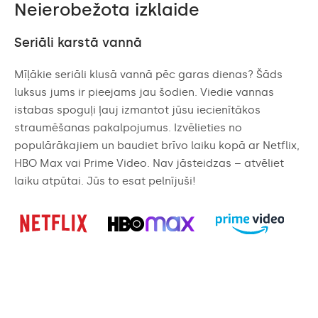
Neierobežota izklaide
Seriāli karstā vannā
Mīļākie seriāli klusā vannā pēc garas dienas? Šāds
luksus jums ir pieejams jau šodien. Viedie vannas
istabas spoguļi ļauj izmantot jūsu iecienītākos
straumēšanas pakalpojumus. Izvēlieties no
populārākajiem un baudiet brīvo laiku kopā ar Netflix,
HBO Max vai Prime Video. Nav jāsteidzas – atvēliet
laiku atpūtai. Jūs to esat pelnījuši!