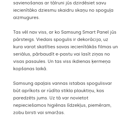
savienošanas ar tālruni jūs dzirdēsiet savu
iecienītāko dziesmu skaidru skaņu no spoguļa
aizmugures.
Tas vēl nav viss, ar ko Samsung Smart Panel jūs
pārsteigs. Viedais spogulis ir dekorācija, uz
kura varat skatīties savas iecienītākās filmas un
seriālus, pārbaudīt e-pastu vai lasīt ziņas no
visas pasaules. Un tas viss ikdienas ķermeņa
kopšanas laikā.
Samsung apaļais vannas istabas spogulisvar
būt aprīkots ar rūdīta stikla plauktiņu, kas
paredzēts jums. Uz tā var novietot
nepieciešamos higiēnas līdzekļus, piemēram,
zobu birsti vai smaržas.