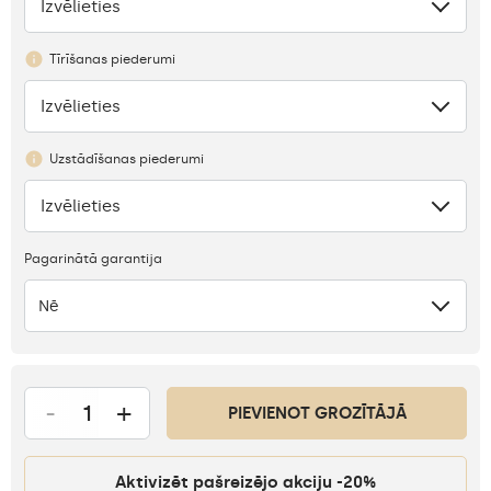
Izvēlieties
Trūkums
Tīrīšanas piederumi
Izvēlieties
Nav
Uzstādīšanas piederumi
Izvēlieties
Nav
Pagarinātā garantija
Nē
-
+
PIEVIENOT GROZĪTĀJĀ
Aktivizēt pašreizējo akciju -20%