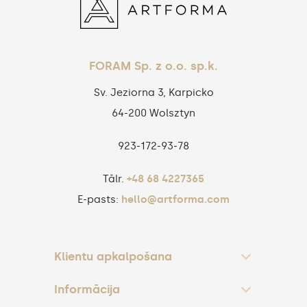
FORAM Sp. z o.o. sp.k.
Sv. Jeziorna 3, Karpicko
64-200 Wolsztyn
923‑172‑93‑78
Tālr.
+48 68 4227365
E-pasts:
hello@artforma.com
Klientu apkalpošana
Informācija