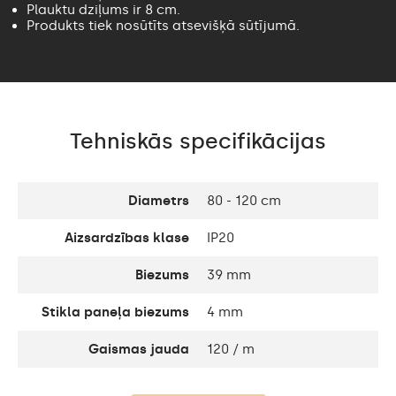
Plauktu dziļums ir 8 cm.
Produkts tiek nosūtīts atsevišķā sūtījumā.
Tehniskās specifikācijas
Diametrs
80 - 120 cm
Aizsardzības klase
IP20
Biezums
39 mm
Stikla paneļa biezums
4 mm
Gaismas jauda
120 / m
Silti balts 1020lm /