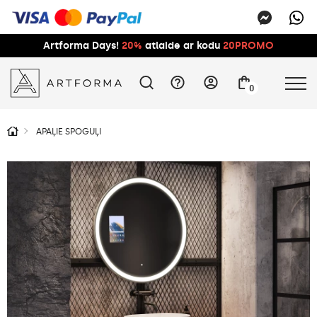
Artforma Days!
20%
atlaide ar kodu
20PROMO
0
APAĻIE SPOGUĻI