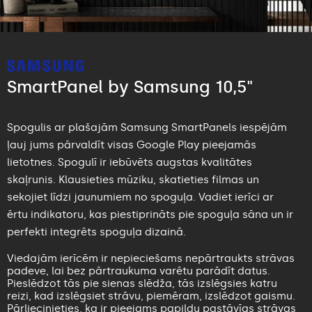
SmartPanel by Samsung 10,5"
Spogulis ar plašajām Samsung SmartPanels iespējām
ļauj jums pārvaldīt visas Google Play pieejamās
lietotnes. Spogulī ir iebūvēts augstas kvalitātes
skaļrunis. Klausieties mūziku, skatieties filmas un
sekojiet līdzi jaunumiem no spoguļa. Vadiet ierīci ar
ērtu indikatoru, kas piestiprināts pie spoguļa sāna un ir
perfekti integrēts spoguļa dizainā.
Viedajām ierīcēm ir nepieciešams nepārtraukts strāvas
padeve, lai bez pārtraukuma varētu parādīt datus.
Pieslēdzot tās pie sienas slēdža, tās izslēgsies katru
reizi, kad izslēgsiet strāvu, piemēram, izslēdzot gaismu.
Pārliecinieties, ka ir pieejams papildu pastāvīgs strāvas