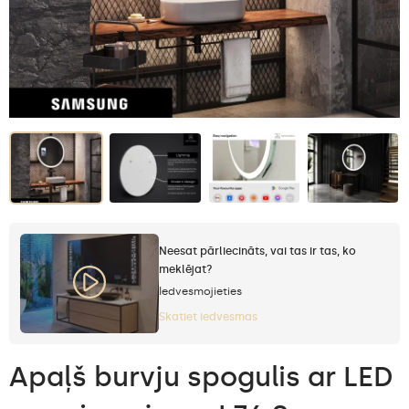
Neesat pārliecināts, vai tas ir tas, ko
meklējat?
Iedvesmojieties
Skatiet iedvesmas
Apaļš burvju spogulis ar LED