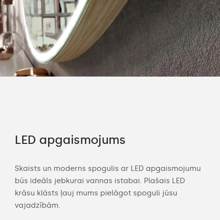
LED apgaismojums
Pi
kl
Skaists un moderns spogulis ar LED apgaismojumu
būs ideāls jebkurai vannas istabai. Plašais LED
Dom
krāsu klāsts ļauj mums pielāgot spoguli jūsu
van
vajadzībām.
jūsu
pasū