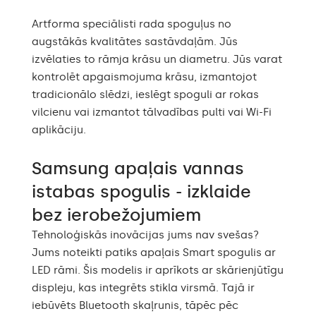
smart
Spogulis smart
Artforma speciālisti rada spoguļus no
Spoguļa forma
Apļveida
augstākās kvalitātes sastāvdaļām. Jūs
izvēlaties to rāmja krāsu un diametru. Jūs varat
Vannas istaba,
kontrolēt apgaismojuma krāsu, izmantojot
Dzīvojamā istaba,
Ieteicamās telpas
Priekšnams,
tradicionālo slēdzi, ieslēgt spoguli ar rokas
Guļamistaba,
vilcienu vai izmantot tālvadības pulti vai Wi-Fi
Ēdamistaba
aplikāciju.
Pareizi sagatavots
iepakojums nodrošina
Samsung apaļais vannas
Piegāde
drošu piegādi līdz jūsu
mājām.
istabas spogulis - izklaide
bez ierobežojumiem
Spogulis ar pulētām
Malas apdare
malām
Tehnoloģiskās inovācijas jums nav svešas?
Jums noteikti patiks apaļais Smart spogulis ar
LED rāmi. Šis modelis ir aprīkots ar skārienjūtīgu
displeju, kas integrēts stikla virsmā. Tajā ir
iebūvēts Bluetooth skaļrunis, tāpēc pēc