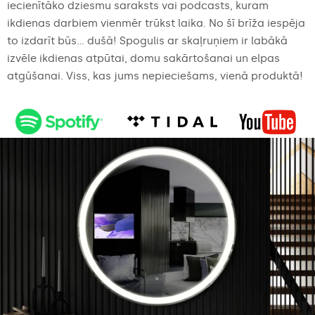
iecienītāko dziesmu saraksts vai podcasts, kuram
ikdienas darbiem vienmēr trūkst laika. No šī brīža iespēja
to izdarīt būs... dušā! Spogulis ar skaļruņiem ir labākā
izvēle ikdienas atpūtai, domu sakārtošanai un elpas
atgūšanai. Viss, kas jums nepieciešams, vienā produktā!