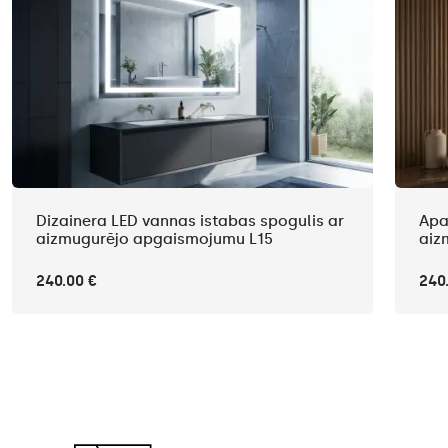
Dizainera LED vannas istabas spogulis ar
Apa
aizmugurējo apgaismojumu L15
aiz
240.00 €
240