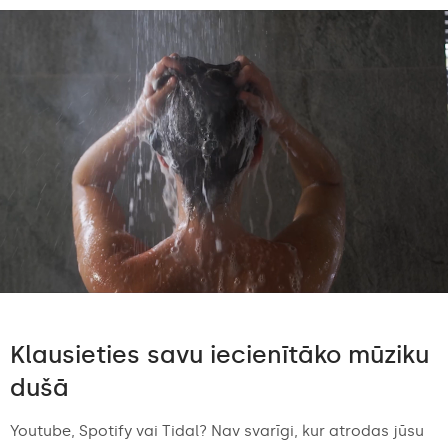
Klausieties savu iecienītāko mūziku
dušā
Youtube, Spotify vai Tidal? Nav svarīgi, kur atrodas jūsu