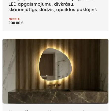
LED apgaismojumu, divkrāsu,
skārienjūtīgs slēdzis, apsildes paklājiņš
300.00 €
200.00 €