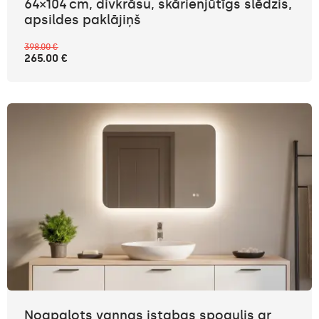
64×104 cm, divkrāsu, skārienjūtīgs slēdzis,
apsildes paklājiņš
398.00 €
265.00 €
Noapaļots vannas istabas spogulis ar