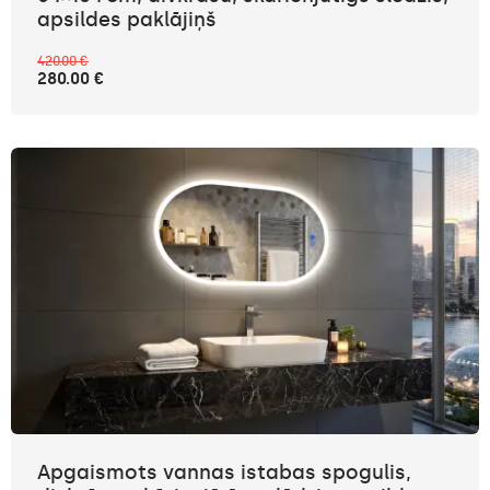
apsildes paklājiņš
420.00 €
280.00 €
Apgaismots vannas istabas spogulis,