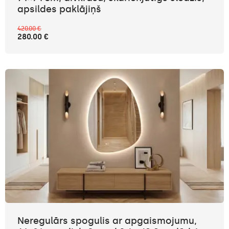
apsildes paklājiņš
420.00 €
280.00 €
Neregulārs spogulis ar apgaismojumu,