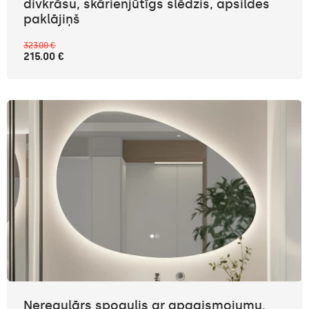
divkrāsu, skārienjūtīgs slēdzis, apsildes
paklājiņš
323.00 €
215.00 €
Neregulārs spogulis ar apgaismojumu,