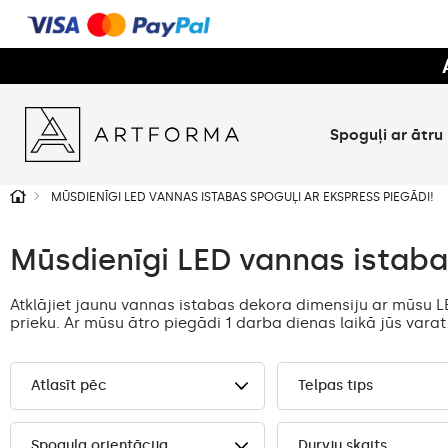
Spoguļi ar ātru
MŪSDIENĪGI LED VANNAS ISTABAS SPOGUĻI AR EKSPRESS PIEGĀDI!
Mūsdienīgi LED vannas istaba
Atklājiet jaunu vannas istabas dekora dimensiju ar mūsu L
prieku. Ar mūsu ātro piegādi 1 darba dienas laikā jūs varat 
Atlasīt pēc
Telpas tips
Spoguļa orientācija
Durvju skaits