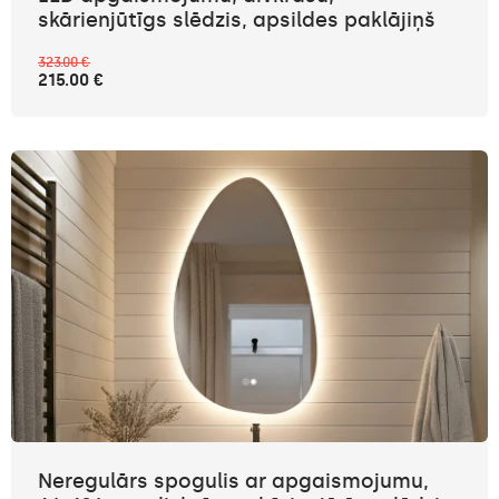
skārienjūtīgs slēdzis, apsildes paklājiņš
323.00 €
215.00 €
Neregulārs spogulis ar apgaismojumu,