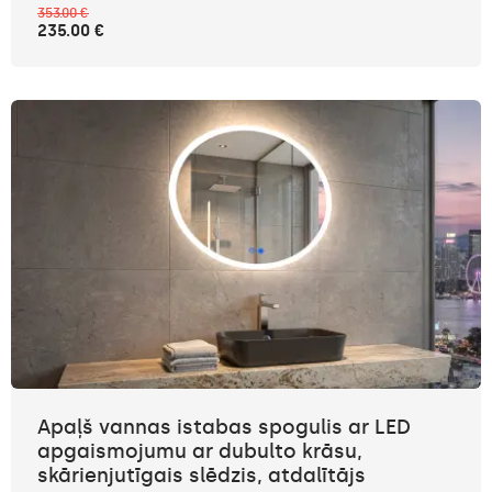
353.00 €
235.00 €
Apaļš vannas istabas spogulis ar LED
apgaismojumu ar dubulto krāsu,
skārienjutīgais slēdzis, atdalītājs