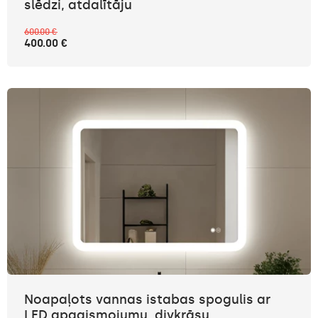
slēdzi, atdalītāju
600.00 €
400.00 €
Noapaļots vannas istabas spogulis ar
LED apgaismojumu, divkrāsu,