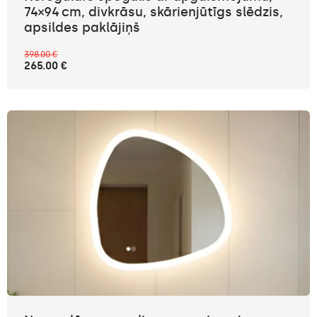
74×94 cm, divkrāsu, skārienjūtīgs slēdzis,
apsildes paklājiņš
398.00 €
265.00 €