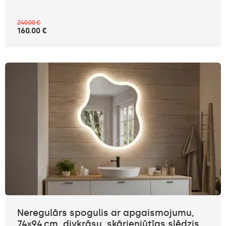
240.00 €
160.00 €
Neregulārs spogulis ar apgaismojumu,
74×94 cm, divkrāsu, skārienjūtīgs slēdzis,