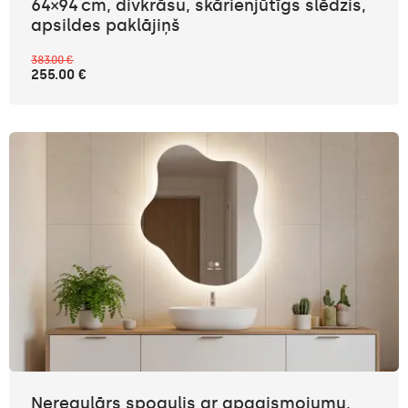
64×94 cm, divkrāsu, skārienjūtīgs slēdzis,
apsildes paklājiņš
383.00 €
255.00 €
Neregulārs spogulis ar apgaismojumu,