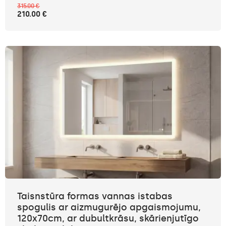
315.00 €
210.00 €
Taisnstūra formas vannas istabas
spogulis ar aizmugurējo apgaismojumu,
120x70cm, ar dubultkrāsu, skārienjutīgo