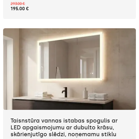
293.00 €
195.00 €
Taisnstūra vannas istabas spogulis ar
LED apgaismojumu ar dubulto krāsu,
skārienjutīgo slēdzi, noņemamu stiklu