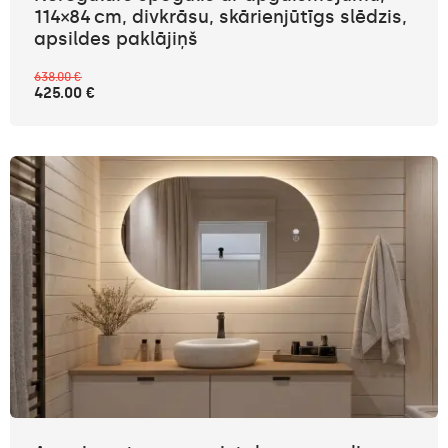
114×84 cm, divkrāsu, skārienjūtīgs slēdzis,
apsildes paklājiņš
638.00 €
425.00 €