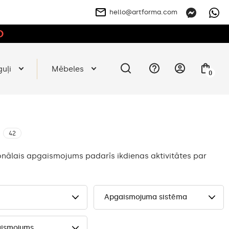
hello@artforma.com
O
guļi
Mēbeles
0
42
onālais apgaismojums padarīs ikdienas aktivitātes par
Apgaismojuma sistēma
aismojums