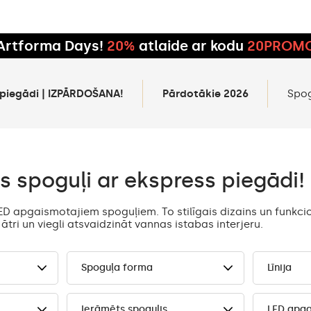
Artforma Days!
20%
atlaide ar kodu
20PROM
 piegādi | IZPĀRDOŠANA!
Pārdotākie 2026
Spo
s spoguļi ar ekspress piegādi!
ED apgaismotajiem spoguļiem. To stilīgais dizains un funkci
ātri un viegli atsvaidzināt vannas istabas interjeru.
Spoguļa forma
Līnija
Ierāmēts spogulis
LED apg