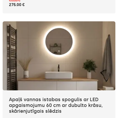
413.00 €
275.00 €
Apaļš vannas istabas spogulis ar LED
apgaismojumu 60 cm ar dubulto krāsu,
skārienjutīgais slēdzis