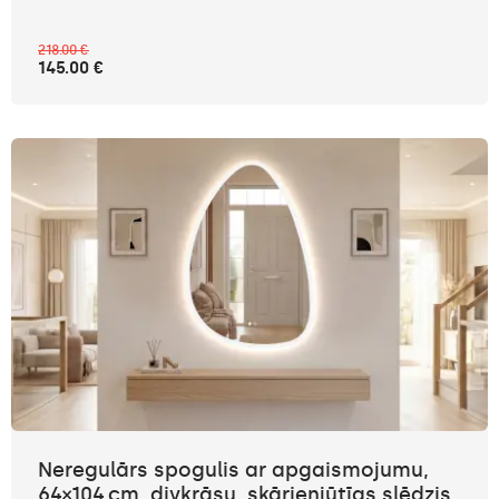
218.00 €
145.00 €
Neregulārs spogulis ar apgaismojumu,
64×104 cm, divkrāsu, skārienjūtīgs slēdzis,