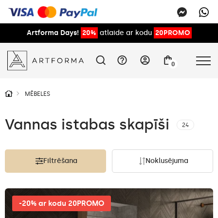
Artforma Days!
20%
atlaide ar kodu
20PROMO
0
MĒBELES
Vannas istabas skapīši
24
Filtrēšana
Noklusējuma
-20% ar kodu 20PROMO