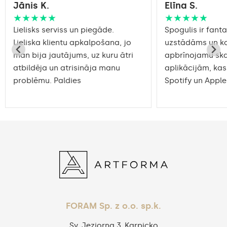
Jānis K.
Elīna S.
★★★★★
★★★★★
Lielisks serviss un piegāde.
Spogulis ir fantas
Lieliska klientu apkalpošana, jo
uzstādāms un ko
man bija jautājums, uz kuru ātri
apbrīnojamu sk
atbildēja un atrisināja manu
aplikācijām, kas
problēmu. Paldies
Spotify un Apple
FORAM Sp. z o.o. sp.k.
Sv. Jeziorna 3, Karpicko