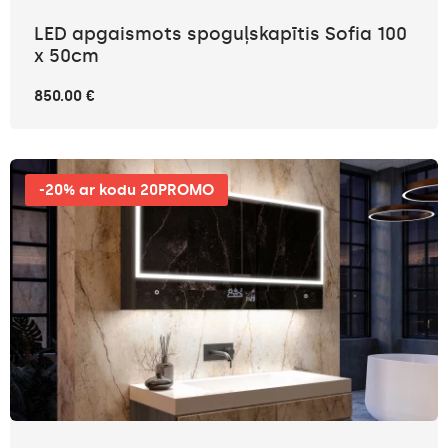
LED apgaismots spoguļskapītis Sofia 100
x 50cm
850.00 €
-20% ar kodu 20PROMO