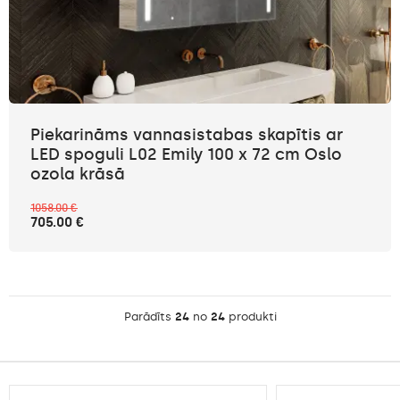
Piekarināms vannasistabas skapītis ar
LED spoguli L02 Emily 100 x 72 cm Oslo
ozola krāsā
1058.00 €
705.00 €
Parādīts
24
no
24
produkti