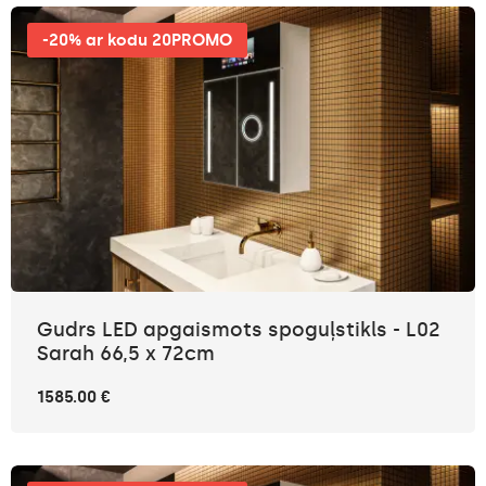
-20% ar kodu 20PROMO
Gudrs LED apgaismots spoguļstikls - L02
Sarah 66,5 x 72cm
1585.00 €