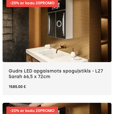
-20% ar kodu 20PROMO
Gudrs LED apgaismots spoguļstikls - L27
Sarah 66,5 x 72cm
1585.00 €
-20% ar kodu 20PROMO