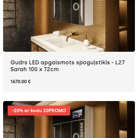
Gudrs LED apgaismots spoguļstikls - L27
Sarah 100 x 72cm
1670.00 €
-20% ar kodu 20PROMO