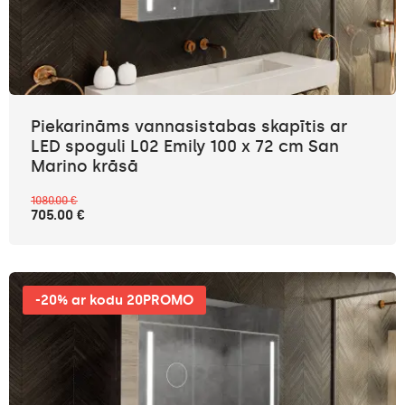
Piekarināms vannasistabas skapītis ar
LED spoguli L02 Emily 100 x 72 cm San
Marino krāsā
1080.00 €
705.00 €
-20% ar kodu 20PROMO