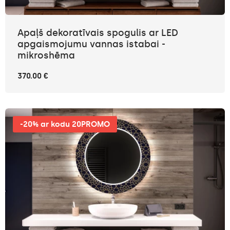
Apaļš dekoratīvais spogulis ar LED
apgaismojumu vannas istabai -
mikroshēma
370.00 €
-20% ar kodu 20PROMO