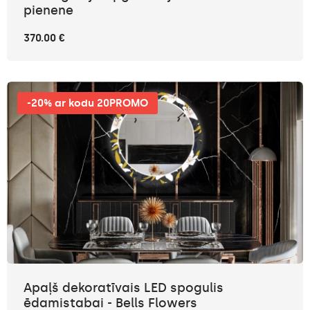
pienene
370.00 €
-20% ar kodu 20PROMO
Apaļš dekoratīvais LED spogulis
ēdamistabai - Bells Flowers