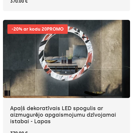
370.00 €
-20% ar kodu 20PROMO
Apaļš dekoratīvais LED spogulis ar
aizmugurējo apgaismojumu dzīvojamai
istabai - Lapas