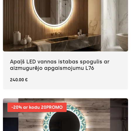
Apaļš LED vannas istabas spogulis ar
aizmugurējo apgaismojumu L76
240.00 €
-20% ar kodu 20PROMO