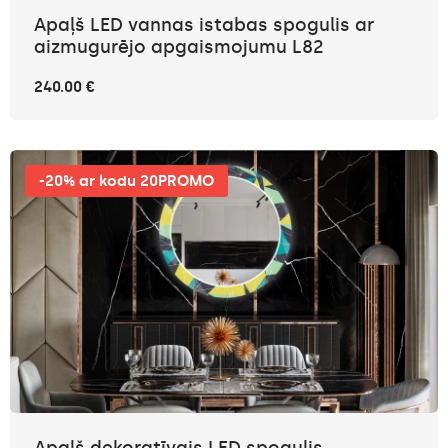
Apaļš LED vannas istabas spogulis ar
aizmugurējo apgaismojumu L82
240.00 €
-20% ar kodu 20PROMO
Apaļš dekoratīvais LED spogulis