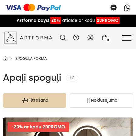
Artforma Days!
20%
atlaide ar kodu
20PROMO
0
SPOGUĻA FORMA
Apaļi spoguļi
118
Filtrēšana
Noklusējuma
-20% ar kodu 20PROMO