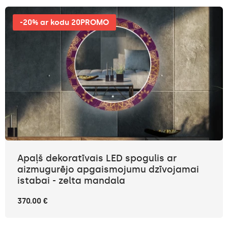
-20% ar kodu 20PROMO
Apaļš dekoratīvais LED spogulis ar
aizmugurējo apgaismojumu dzīvojamai
istabai - zelta mandala
370.00 €