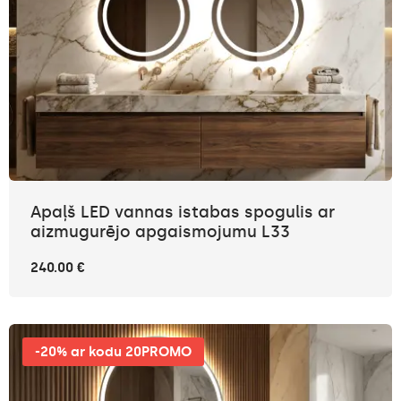
Apaļš LED vannas istabas spogulis ar
aizmugurējo apgaismojumu L33
240.00 €
-20% ar kodu 20PROMO