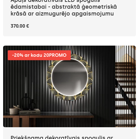
ēdamistabai - abstraktā ģeometriskā
krāsā ar aizmugurējo apgaismojumu
370.00 €
-20% ar kodu 20PROMO
Priekšnama dekoratīvais spogulis ar