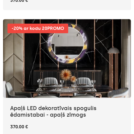
370.00 €
-20% ar kodu 20PROMO
Apaļš LED dekoratīvais spogulis
ēdamistabai - apaļš zīmogs
370.00 €