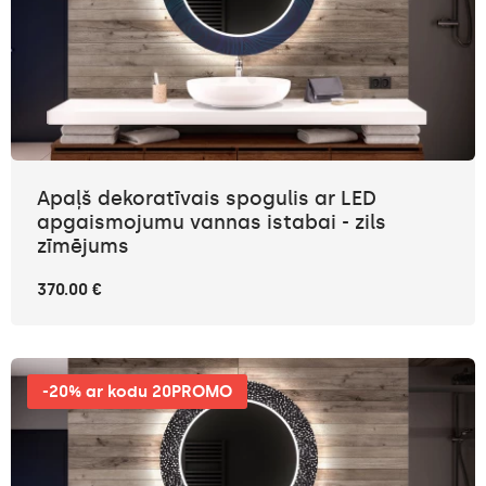
Apaļš dekoratīvais spogulis ar LED
apgaismojumu vannas istabai - zils
zīmējums
370.00 €
-20% ar kodu 20PROMO