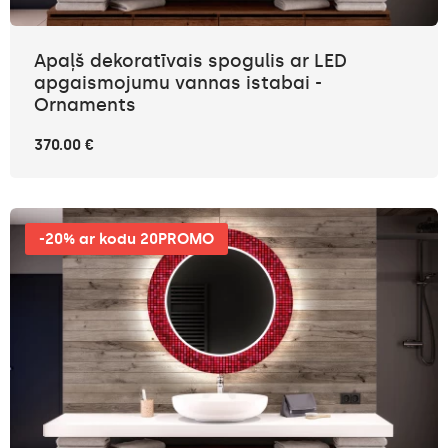
Apaļš dekoratīvais spogulis ar LED
apgaismojumu vannas istabai -
Ornaments
370.00 €
-20% ar kodu 20PROMO