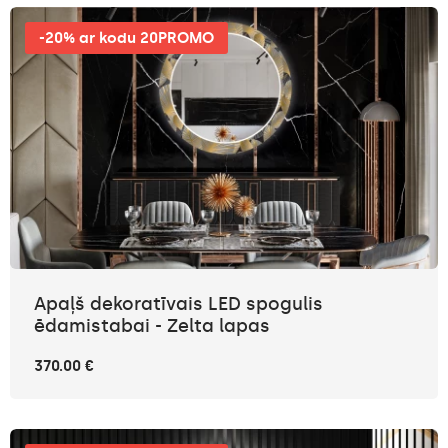
-20% ar kodu 20PROMO
Apaļš dekoratīvais LED spogulis
ēdamistabai - Zelta lapas
370.00 €