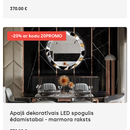
370.00 €
-20% ar kodu 20PROMO
Apaļš dekoratīvais LED spogulis
ēdamistabai - marmora raksts