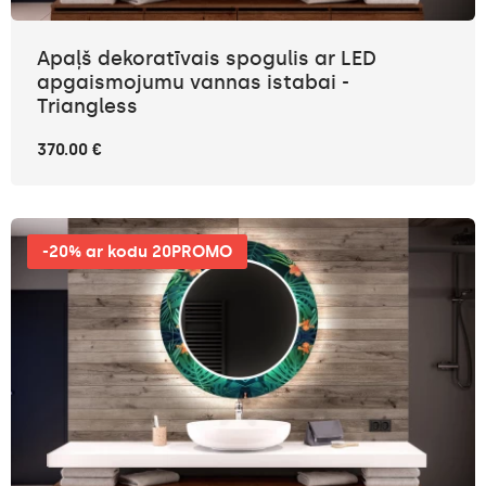
Apaļš dekoratīvais spogulis ar LED
apgaismojumu vannas istabai -
Triangless
370.00 €
-20% ar kodu 20PROMO