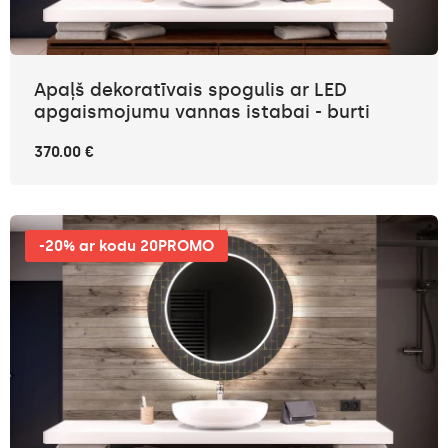
Apaļš dekoratīvais spogulis ar LED
apgaismojumu vannas istabai - burti
370.00 €
-20% ar kodu 20PROMO