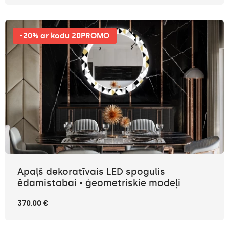
-20% ar kodu 20PROMO
Apaļš dekoratīvais LED spogulis
ēdamistabai - ģeometriskie modeļi
370.00 €