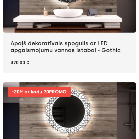
Apaļš dekoratīvais spogulis ar LED
apgaismojumu vannas istabai - Gothic
370.00 €
-20% ar kodu 20PROMO