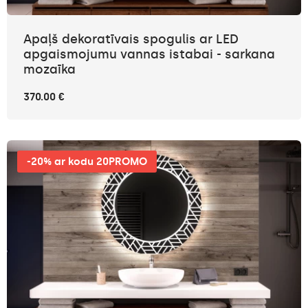
Apaļš dekoratīvais spogulis ar LED
apgaismojumu vannas istabai - sarkana
mozaīka
370.00 €
-20% ar kodu 20PROMO