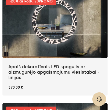
-20% ar kodu 20PROMO
Apaļš dekoratīvais LED spogulis ar
aizmugurējo apgaismojumu viesistabai -
līnijas
370.00 €