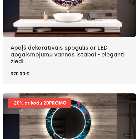
Apaļš dekoratīvais spogulis ar LED
apgaismojumu vannas istabai - eleganti
ziedi
370.00 €
-20% ar kodu 20PROMO