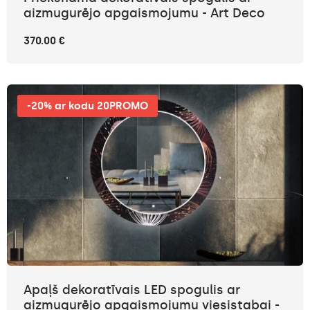
aizmugurējo apgaismojumu - Art Deco
370.00 €
-20% ar kodu 20PROMO
Apaļš dekoratīvais LED spogulis ar
aizmugurējo apgaismojumu viesistabai -