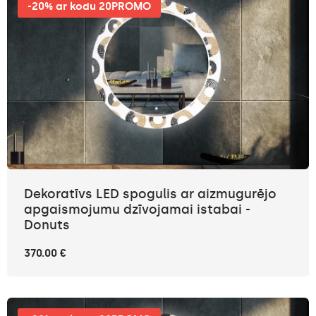
-20% ar kodu 20PROMO
Dekoratīvs LED spogulis ar aizmugurējo
apgaismojumu dzīvojamai istabai -
Donuts
370.00 €