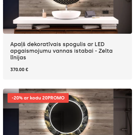
Apaļš dekoratīvais spogulis ar LED
apgaismojumu vannas istabai - Zelta
līnijas
370.00 €
-20% ar kodu 20PROMO