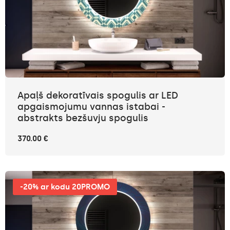
Apaļš dekoratīvais spogulis ar LED
apgaismojumu vannas istabai -
abstrakts bezšuvju spogulis
370.00 €
-20% ar kodu 20PROMO