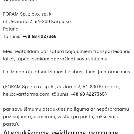
FORAM Sp. z o.o. sp. k.
ul. Jeziorna 3, 64-200 Karpicko
Poland
Tālrunis:
+48 68 4227365
.
Mēs neatbildam par satura bojājumiem transportēšanas
laikā, tāpēc iesakām apdrošināt savu sūtījumu.
Lai izmantotu atsaukšanas tiesības, Jums jāinformē mūs
(FORAM Sp. z o.o. sp. k., Jeziorna 3, 64-200 Karpicko,
hello@artforma.com
, tālrunis:
+48 68 4227365
)
par savu lēmumu atsaukties no līguma ar nepārprotamu
paziņojumu (piemēram, vēstuli pa pastu, faksu vai e-
pastu).
Atsaukšanas veidlapas paraugs