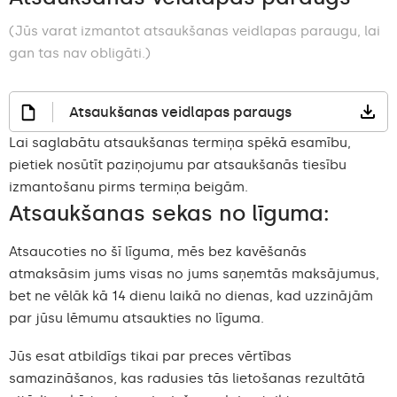
(Jūs varat izmantot atsaukšanas veidlapas paraugu, lai
gan tas nav obligāti.)
Atsaukšanas veidlapas paraugs
Lai saglabātu atsaukšanas termiņa spēkā esamību,
pietiek nosūtīt paziņojumu par atsaukšanās tiesību
izmantošanu pirms termiņa beigām.
Atsaukšanas sekas no līguma:
Atsaucoties no šī līguma, mēs bez kavēšanās
atmaksāsim jums visas no jums saņemtās maksājumus,
bet ne vēlāk kā 14 dienu laikā no dienas, kad uzzinājām
par jūsu lēmumu atsaukties no līguma.
Jūs esat atbildīgs tikai par preces vērtības
samazināšanos, kas radusies tās lietošanas rezultātā