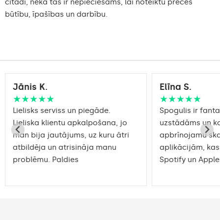
citādi, nekā tas ir nepieciešams, lai noteiktu preces
būtību, īpašības un darbību.
Jānis K.
Elīna S.
★★★★★
★★★★★
Lielisks serviss un piegāde.
Spogulis ir fantas
Lieliska klientu apkalpošana, jo
uzstādāms un ko
man bija jautājums, uz kuru ātri
apbrīnojamu sk
atbildēja un atrisināja manu
aplikācijām, kas
problēmu. Paldies
Spotify un Apple