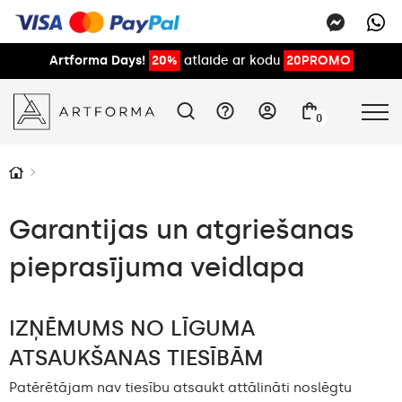
Artforma Days!
20%
atlaide ar kodu
20PROMO
0
Garantijas un atgriešanas
pieprasījuma veidlapa
IZŅĒMUMS NO LĪGUMA
ATSAUKŠANAS TIESĪBĀM
Patērētājam nav tiesību atsaukt attālināti noslēgtu