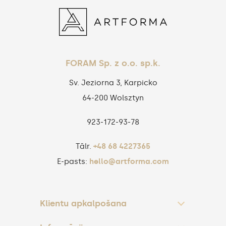
FORAM Sp. z o.o. sp.k.
Sv. Jeziorna 3, Karpicko
64-200 Wolsztyn
923‑172‑93‑78
Tālr.
+48 68 4227365
E-pasts:
hello@artforma.com
Klientu apkalpošana