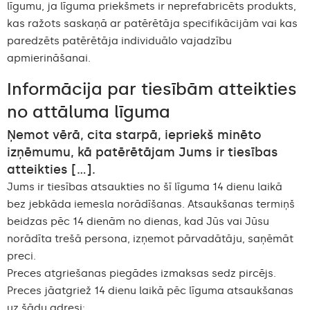
līgumu, ja līguma priekšmets ir neprefabricēts produkts,
kas ražots saskaņā ar patērētāja specifikācijām vai kas
paredzēts patērētāja individuālo vajadzību
apmierināšanai.
Informācija par tiesībām atteikties
no attāluma līguma
Ņemot vērā, cita starpā, iepriekš minēto
izņēmumu, kā patērētājam Jums ir tiesības
atteikties [...].
Jums ir tiesības atsaukties no šī līguma 14 dienu laikā
bez jebkāda iemesla norādīšanas. Atsaukšanas termiņš
beidzas pēc 14 dienām no dienas, kad Jūs vai Jūsu
norādīta trešā persona, izņemot pārvadātāju, saņēmāt
preci.
Preces atgriešanas piegādes izmaksas sedz pircējs.
Preces jāatgriež 14 dienu laikā pēc līguma atsaukšanas
uz šādu adresi: