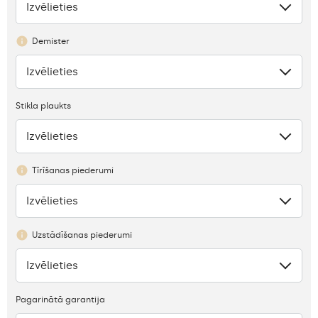
Izvēlieties
Nav
Demister
Izvēlieties
Nav
Stikla plaukts
Izvēlieties
Trūkums
Tīrīšanas piederumi
Izvēlieties
Nav
Uzstādīšanas piederumi
Izvēlieties
Nav
Pagarinātā garantija