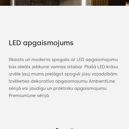
LED apgaismojums
Pi
kl
Skaists un moderns spogulis ar LED apgaismojumu
būs ideāls jebkurai vannas istabai. Plašā LED krāsu
s
Dom
izvēle ļauj mums pielāgot spoguli jūsu vajadzībām.
gli
spog
Izvēlieties dekoratīvo apgaismojumu AmbientLine
ojiet
sask
sērijā vai jaudīgu un praktisku apgaismojumu
spo
PremiumLine sērijā.
vas
apg
izvē