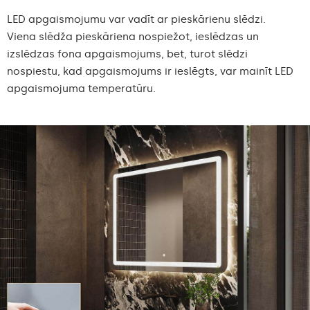
LED apgaismojumu var vadīt ar pieskārienu slēdzi.
Viena slēdža pieskāriena nospiežot, ieslēdzas un
izslēdzas fona apgaismojums, bet, turot slēdzi
nospiestu, kad apgaismojums ir ieslēgts, var mainīt LED
apgaismojuma temperatūru.