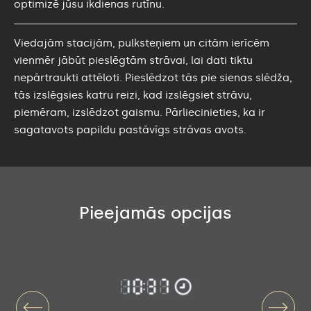
optimizē jūsu ikdienas rutīnu.
Viedajām stacijām, pulksteņiem un citām ierīcēm
vienmēr jābūt pieslēgtām strāvai, lai dati tiktu
nepārtraukti attēloti. Pieslēdzot tās pie sienas slēdža,
tās izslēgsies katru reizi, kad izslēgsiet strāvu,
piemēram, izslēdzot gaismu. Pārliecinieties, ka ir
sagatavots papildu pastāvīgs strāvas avots.
Pieejamās opcijas