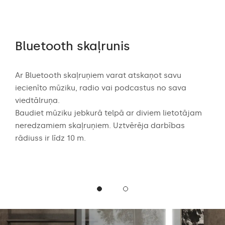
Bluetooth skaļrunis
Au
ērtē
Ar Bluetooth skaļruņiem varat atskaņot savu
Audi
 dēļ
iecienīto mūziku, radio vai podcastus no sava
aug
viedtālruņa.
skaņ
abā
Baudiet mūziku jebkurā telpā ar diviem lietotājam
spēc
neredzamiem skaļruņiem. Uztvērēja darbības
vai 
rādiuss ir līdz 10 m.