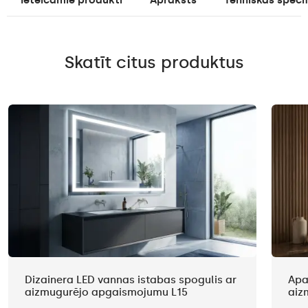
Ieteicamie produkti
Apraksts
Tehniskās specif
Skatīt citus produktus
Dizainera LED vannas istabas spogulis ar
Apa
aizmugurējo apgaismojumu L15
aiz