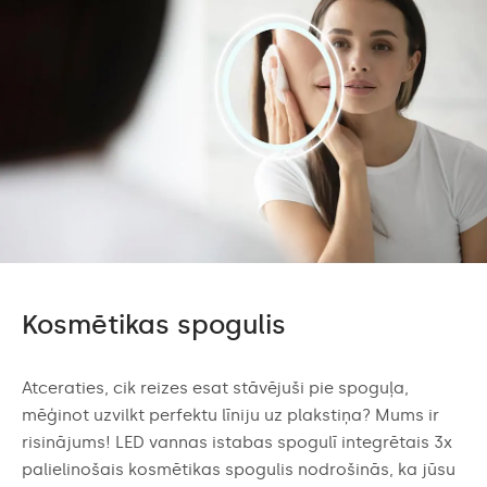
Kosmētikas spogulis
Atceraties, cik reizes esat stāvējuši pie spoguļa,
mēģinot uzvilkt perfektu līniju uz plakstiņa? Mums ir
risinājums! LED vannas istabas spogulī integrētais 3x
palielinošais kosmētikas spogulis nodrošinās, ka jūsu