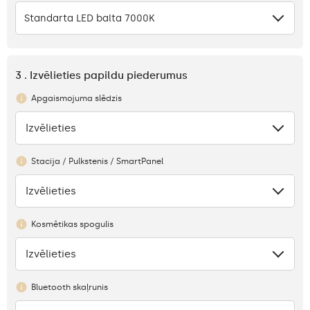
Standarta LED balta 7000K
3 . Izvēlieties papildu piederumus
Apgaismojuma slēdzis
Izvēlieties
Nav
Stacija / Pulkstenis / SmartPanel
Izvēlieties
Nav
Kosmētikas spogulis
Izvēlieties
Nav
Bluetooth skaļrunis