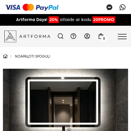
Artforma Days!
20%
atlaide ar kodu
20PROMO
0
NOAPAĻOTI SPOGUĻI