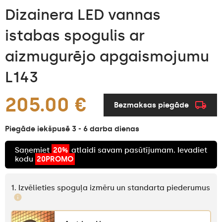
Dizainera LED vannas
istabas spogulis ar
aizmugurējo apgaismojumu
L143
205.00 €
Bezmaksas piegāde
Piegāde iekšpusē 3 - 6 darba dienas
Saņemiet
20%
atlaidi savam pasūtījumam. Ievadiet
kodu
20PROMO
1. Izvēlieties spoguļa izmēru un standarta piederumus