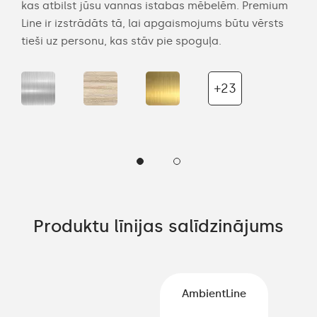
kas atbilst jūsu vannas istabas mēbelēm. Premium
tel
Line ir izstrādāts tā, lai apgaismojums būtu vērsts
maig
tieši uz personu, kas stāv pie spoguļa.
uzst
+23
Produktu līnijas salīdzinājums
AmbientLine