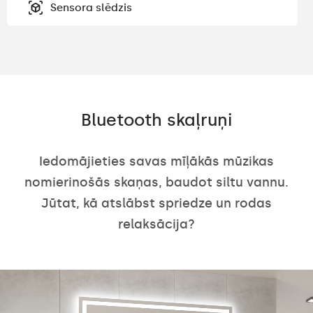
Sensora slēdzis
Bluetooth skaļruņi
Iedomājieties savas mīļākās mūzikas
nomierinošās skaņas, baudot siltu vannu.
Jūtat, kā atslābst spriedze un rodas
relaksācija?