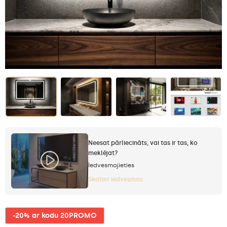
Neesat pārliecināts, vai tas ir tas, ko
meklējat?
Iedvesmojieties
Skatiet iedvesmas
-20% ar kodu 20PROMO