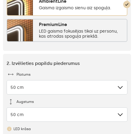
AmbientLine
Gaisma izgaismo sienu aiz spoguļa.
PremiumLine
LED gaisma fokusējas tikai uz personu,
kas atrodas spoguļa priekšā.
2. Izvēlieties papildu piederumus
Platums
50 cm
Augstums
50 cm
LED krāsa