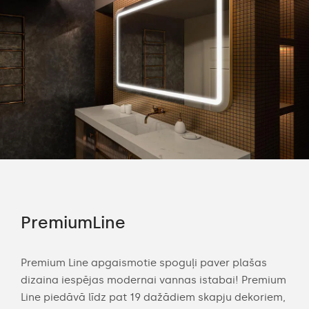
PremiumLine
Am
Premium Line apgaismotie spoguļi paver plašas
Amb
dizaina iespējas modernai vannas istabai! Premium
mod
ām
Line piedāvā līdz pat 19 dažādiem skapju dekoriem,
apg