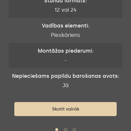
Stundu formāts:
12 vai 24
Vadības elementi:
Pieskāriens
Montāžas piederumi:
-
Nepieciešams papildu barošanas avots:
s:
N
Jā
Skatīt vairāk