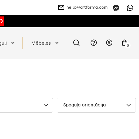
hello@artforma.com
O
guļi
Mēbeles
0
Spoguļa orientācija