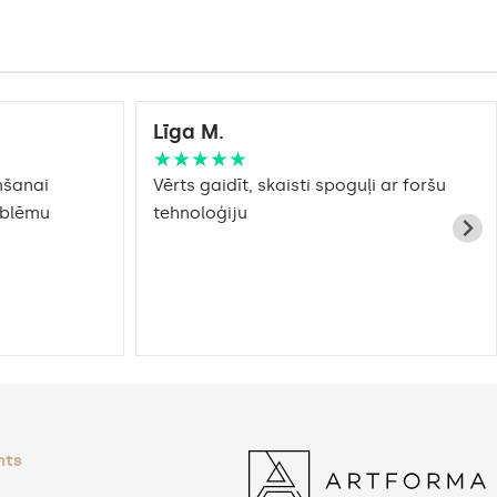
Līga M.
★★★★★
mšanai
Vērts gaidīt, skaisti spoguļi ar foršu
roblēmu
tehnoloģiju
nts