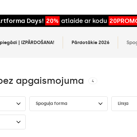
rtforma Days!
20%
atlaide ar kodu
20PROM
 piegādi | IZPĀRDOŠANA!
Pārdotākie 2026
Spo
u bez apgaismojuma
4
Spoguļa forma
Līnija