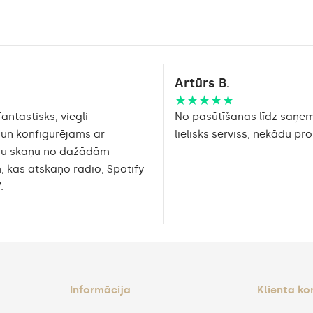
Artūrs B.
★★★★★
fantastisks, viegli
No pasūtīšanas līdz saņe
un konfigurējams ar
lielisks serviss, nekādu p
mu skaņu no dažādām
, kas atskaņo radio, Spotify
.
Informācija
Klienta ko