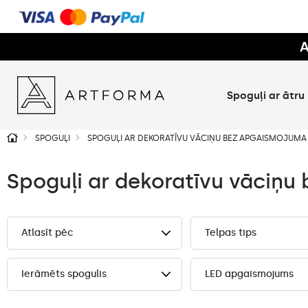
A
Spoguļi ar ātru
SPOGUĻI
SPOGUĻI AR DEKORATĪVU VĀCIŅU BEZ APGAISMOJUMA
Spoguļi ar dekoratīvu vāciņ
Atlasīt pēc
Telpas tips
Ierāmēts spogulis
LED apgaismojums