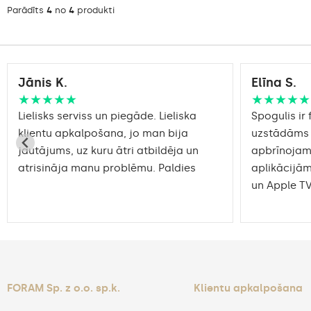
Parādīts
4
no
4
produkti
Jānis K.
Elīna S.
★★★★★
★★★★★
Lielisks serviss un piegāde. Lieliska
Spogulis ir 
klientu apkalpošana, jo man bija
uzstādāms 
jautājums, uz kuru ātri atbildēja un
apbrīnoja
atrisināja manu problēmu. Paldies
aplikācijām
un Apple TV
FORAM Sp. z o.o. sp.k.
Klientu apkalpošana