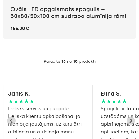
Ovāls LED apgaismots spogulis –
50x80/50x100 cm sudraba alumīnija rāmī
155.00 €
Parādīts
10
no
10
produkti
Jānis K.
Elīna S.
★★★★★
★★★★★
Lielisks serviss un piegāde.
Spogulis ir fantas
Lieliska klientu apkalpošana, jo
uzstādāms un ko
man bija jautājums, uz kuru ātri
apbrīnojamu sk
atbildēja un atrisināja manu
aplikācijām, kas