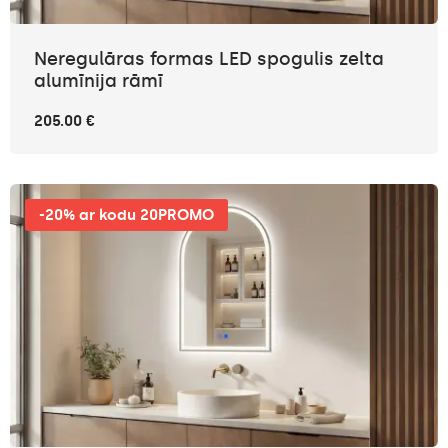
Neregulāras formas LED spogulis zelta
alumīnija rāmī
205.00 €
-20% ar kodu 20PROMO