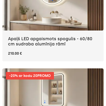
Apaļš LED apgaismots spogulis - 60/80
cm sudraba alumīnija rāmī
210.00 €
-20% ar kodu 20PROMO