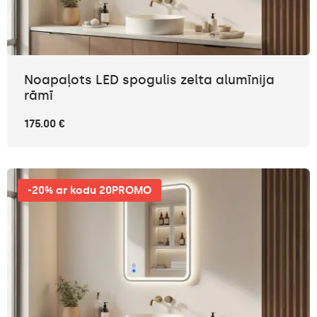
Noapaļots LED spogulis zelta alumīnija
rāmī
175.00 €
-20% ar kodu 20PROMO