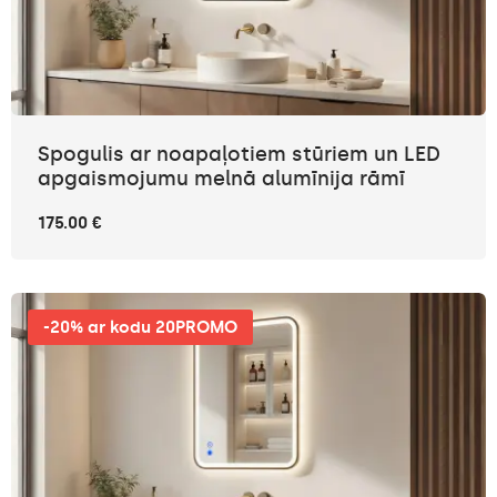
Spogulis ar noapaļotiem stūriem un LED
apgaismojumu melnā alumīnija rāmī
175.00 €
-20% ar kodu 20PROMO