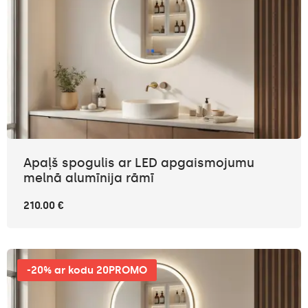
Apaļš spogulis ar LED apgaismojumu
melnā alumīnija rāmī
210.00 €
-20% ar kodu 20PROMO