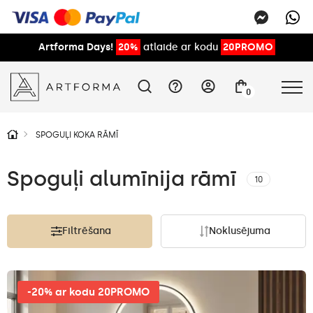
Artforma Days!
20%
atlaide ar kodu
20PROMO
0
SPOGUĻI KOKA RĀMĪ
Spoguļi alumīnija rāmī
10
Filtrēšana
Noklusējuma
-20% ar kodu 20PROMO