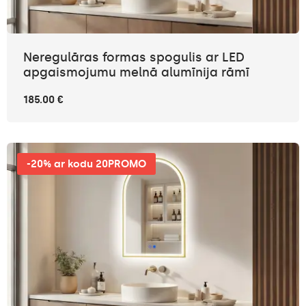
Neregulāras formas spogulis ar LED
apgaismojumu melnā alumīnija rāmī
185.00 €
-20% ar kodu 20PROMO