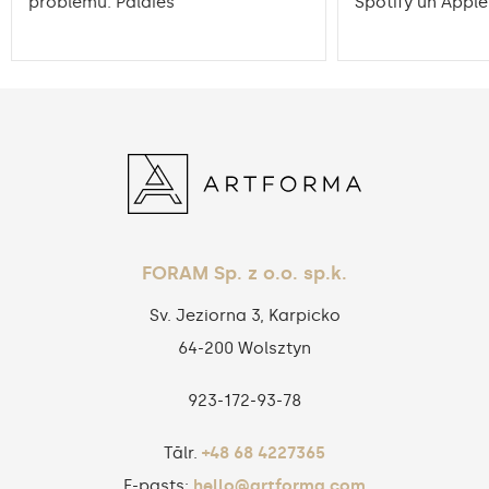
problēmu. Paldies
Spotify un Apple
FORAM Sp. z o.o. sp.k.
Sv. Jeziorna 3, Karpicko
64-200 Wolsztyn
923‑172‑93‑78
Tālr.
+48 68 4227365
E-pasts:
hello@artforma.com