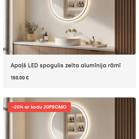
Apaļš LED spogulis zelta alumīnija rāmī
150.00 €
-20% ar kodu 20PROMO