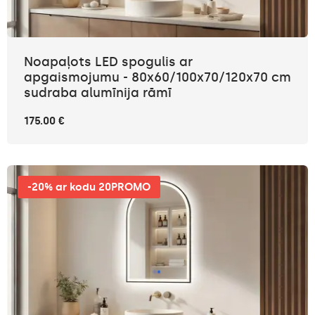
Noapaļots LED spogulis ar
apgaismojumu - 80x60/100x70/120x70 cm
sudraba alumīnija rāmī
175.00 €
-20% ar kodu 20PROMO