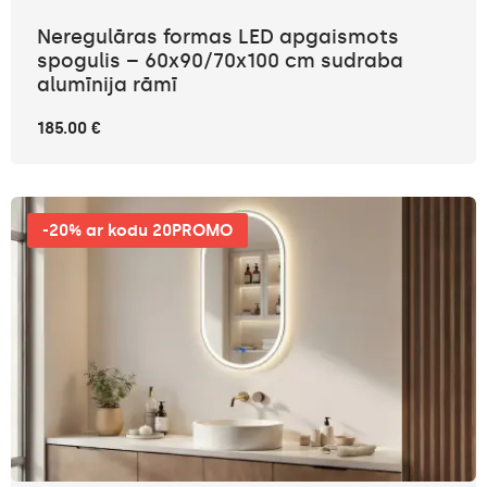
Neregulāras formas LED apgaismots
spogulis – 60x90/70x100 cm sudraba
alumīnija rāmī
185.00 €
-20% ar kodu 20PROMO