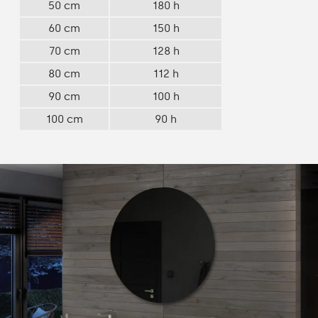
50 cm
180 h
60 cm
150 h
70 cm
128 h
80 cm
112 h
90 cm
100 h
100 cm
90 h