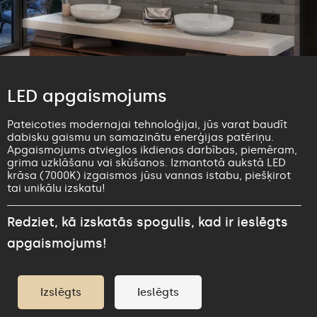
LED apgaismojums
Pateicoties modernajai tehnoloģijai, jūs varat baudīt
dabisku gaismu un samazinātu enerģijas patēriņu.
Apgaismojums atvieglos ikdienas darbības, piemēram,
grima uzklāšanu vai skūšanos. Izmantotā aukstā LED
krāsa (7000K) izgaismos jūsu vannas istabu, piešķirot
tai unikālu izskatu!
Redziet, kā izskatās spogulis, kad ir ieslēgts
apgaismojums!
Izslēgts
Ieslēgts