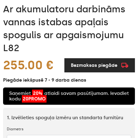
Ar akumulatoru darbināms
vannas istabas apaļais
spogulis ar apgaismojumu
L82
255.00 €
Bezmaksas piegāde
Piegāde iekšpusē 7 - 9 darba dienas
Saņemiet
20%
atlaidi savam pasūtījumam. Ievadiet
kodu
20PROMO
1. Izvēlieties spoguļa izmēru un standarta furnitūru
Diametrs