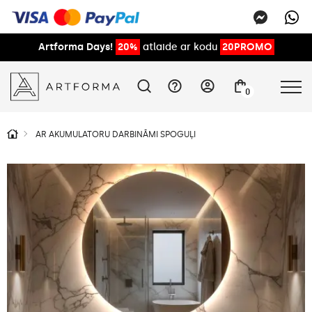
Artforma Days!
20%
atlaide ar kodu
20PROMO
0
AR AKUMULATORU DARBINĀMI SPOGUĻI