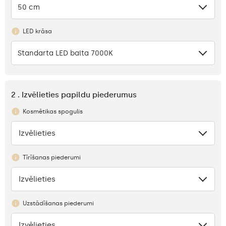
50 cm
LED krāsa
Standarta LED balta 7000K
2 . Izvēlieties papildu piederumus
Kosmētikas spogulis
Izvēlieties
Nav
Tīrīšanas piederumi
Izvēlieties
Nav
Uzstādīšanas piederumi
Izvēlieties
Nav