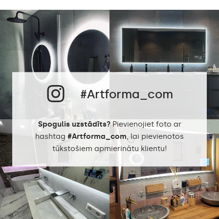
Montāžas piederumi,
Komplektā ietilpst
Montāžas instrukcijas
Spoguļa veids
LED apgaismojums
Spoguļa lietojums
Dekoratīvs, dekoratīvs
Spoguļa forma
LED apgaismojums
#Artforma_com
Vannas istaba,
Dzīvojamā istaba,
Ieteicamās telpas
Priekšnams,
Spogulis uzstādīts?
Pievienojiet foto ar
Guļamistaba,
hashtag
#Artforma_com
, lai pievienotos
Ēdamistaba
tūkstošiem apmierinātu klientu!
Pareizi sagatavots
iepakojums nodrošina
Piegāde
drošu piegādi līdz jūsu
mājām.
Spogulis ar pulētām
Malas apdare
malām