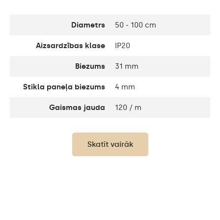
Diametrs
50 - 100 cm
Aizsardzības klase
IP20
Biezums
31 mm
Stikla paneļa biezums
4 mm
Gaismas jauda
120 / m
Gaismas jauda
1200lm
Skatīt vairāk
LED krāsa
Auksti balts - 7000K
LED dzīves ilgums
Līdz 15 000h
Enerģijas patēriņš
9,6 W / m
Garantija
2 gadi