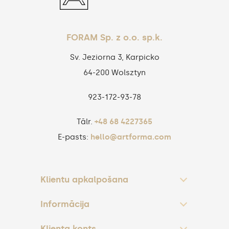
FORAM Sp. z o.o. sp.k.
Sv. Jeziorna 3, Karpicko
64-200 Wolsztyn
923‑172‑93‑78
Tālr.
+48 68 4227365
E-pasts:
hello@artforma.com
Klientu apkalpošana
Informācija
Klienta konts