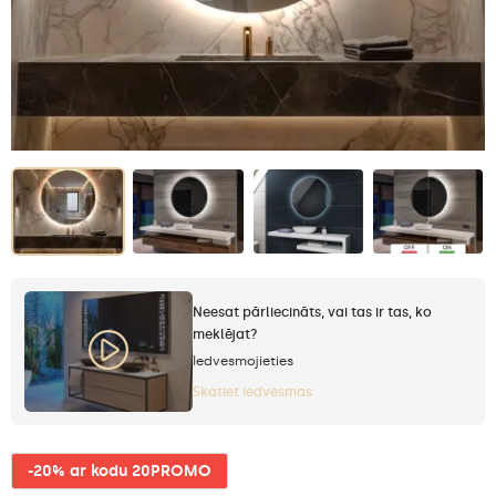
Neesat pārliecināts, vai tas ir tas, ko
meklējat?
Iedvesmojieties
Skatiet iedvesmas
-20% ar kodu 20PROMO