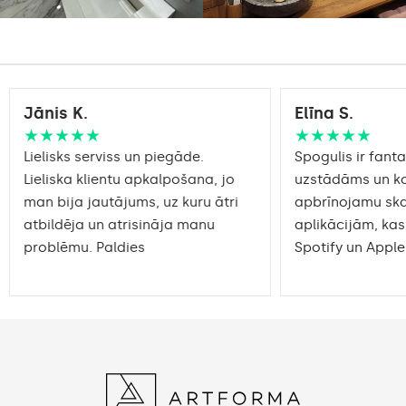
Jānis K.
Elīna S.
★★★★★
★★★★★
Lielisks serviss un piegāde.
Spogulis ir fantas
Lieliska klientu apkalpošana, jo
uzstādāms un ko
man bija jautājums, uz kuru ātri
apbrīnojamu sk
atbildēja un atrisināja manu
aplikācijām, kas
problēmu. Paldies
Spotify un Apple