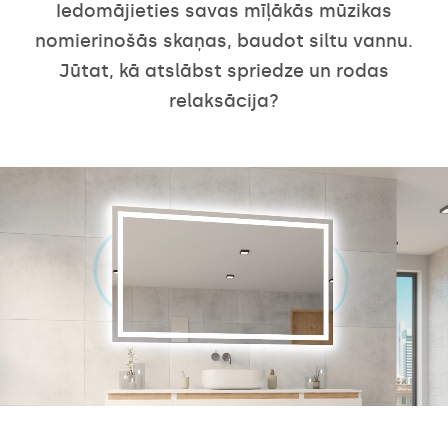
Iedomājieties savas mīļākās mūzikas
nomierinošās skaņas, baudot siltu vannu.
Jūtat, kā atslābst spriedze un rodas
relaksācija?