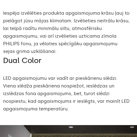
Iespēja izvēlēties produkta apgaismojuma krāsu ļauj to
pielāgot jūsu mājas klimatam. Izvēlieties neitrālu krāsu,
lai telpā radītu minimālu siltu, atmosfērisku
apgaismojumu, vai arī izvēlieties uzticama zīmola
PHILIPS fonu, ja vēlaties spēcīgāku apgaismojumu
sejas grima uzklāšanai.
Dual Color
LED apgaismojumu var vadīt ar pieskārienu slēdzi.
Viena slēdža pieskāriena nospiežot, ieslēdzas un
izslēdzas fona apgaismojums, bet, turot slēdzi
nospiestu, kad apgaismojums ir ieslēgts, var mainīt LED
apgaismojuma temperatūru.