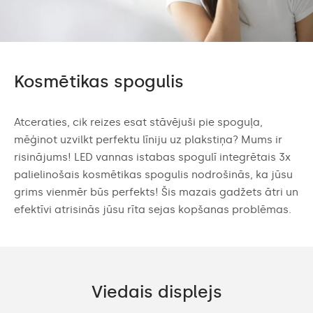
Kosmētikas spogulis
Atceraties, cik reizes esat stāvējuši pie spoguļa,
mēģinot uzvilkt perfektu līniju uz plakstiņa? Mums ir
risinājums! LED vannas istabas spogulī integrētais 3x
palielinošais kosmētikas spogulis nodrošinās, ka jūsu
grims vienmēr būs perfekts! Šis mazais gadžets ātri un
efektīvi atrisinās jūsu rīta sejas kopšanas problēmas.
Viedais displejs