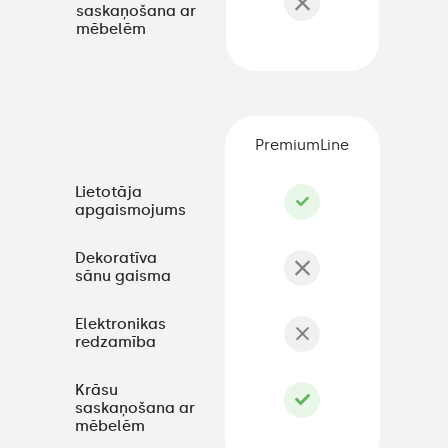
saskaņošana ar
mēbelēm
PremiumLine
Lietotāja
apgaismojums
Dekoratīva
sānu gaisma
Elektronikas
redzamība
Krāsu
saskaņošana ar
mēbelēm