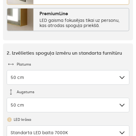
PremiumLine
LED gaisma fokusējas tikai uz personu,
kas atrodas spoguļa priekšā.
2. Izvēlieties spoguļa izmēru un standarta furnitūru
Platums
50 cm
Augstums
50 cm
LED krāsa
Standarta LED balta 7000K