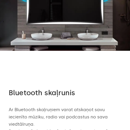
Bluetooth skaļrunis
Au
ērtē
Ar Bluetooth skaļruņiem varat atskaņot savu
Audi
 dēļ
iecienīto mūziku, radio vai podcastus no sava
aug
viedtālruņa.
skaņ