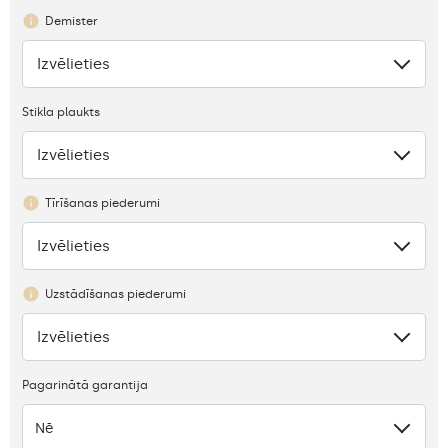
Demister
Izvēlieties
Nav
Stikla plaukts
Izvēlieties
Trūkums
Tīrīšanas piederumi
Izvēlieties
Nav
Uzstādīšanas piederumi
Izvēlieties
Nav
Pagarinātā garantija
Nē