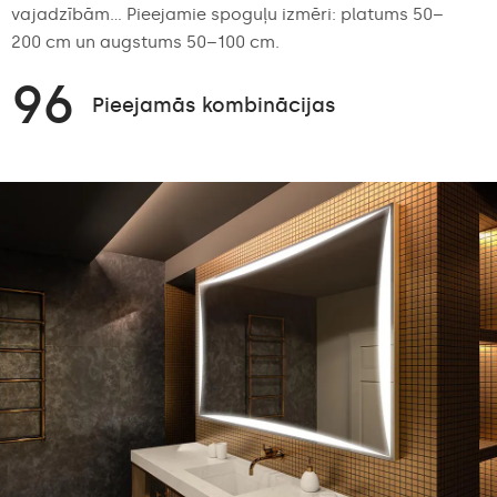
vajadzībām... Pieejamie spoguļu izmēri: platums 50–
200 cm un augstums 50–100 cm.
96
Pieejamās kombinācijas