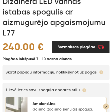
Dizainera LED vannas
istabas spogulis ar
aizmugurējo apgaismojumu
L77
240.00 €
Bezmaksas piegāde
Piegāde iekšpusē 7 - 10 darba dienas
Skatīt papildu informāciju, noklikšķinot uz pogas
1. Izvēlieties savu spoguļa apdares stilu
AmbientLine
Gaisma izgaismo sienu aiz spoguļa.