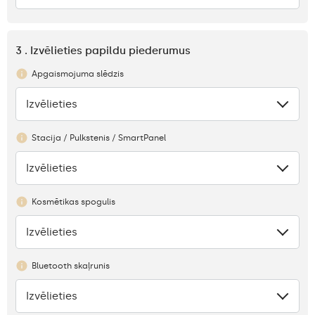
3 . Izvēlieties papildu piederumus
Apgaismojuma slēdzis
Izvēlieties
Nav
Stacija / Pulkstenis / SmartPanel
Izvēlieties
Nav
Kosmētikas spogulis
Izvēlieties
Nav
Bluetooth skaļrunis
Izvēlieties
Nav