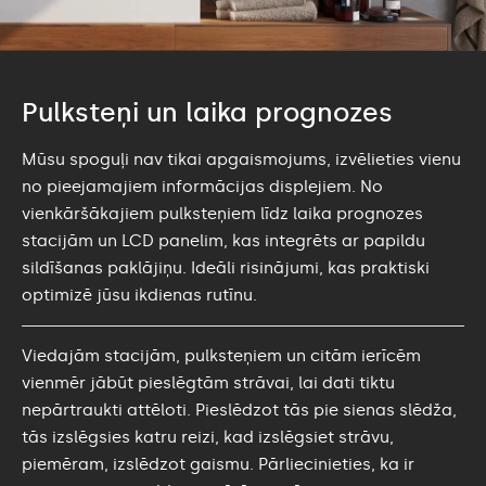
Pulksteņi un laika prognozes
Mūsu spoguļi nav tikai apgaismojums, izvēlieties vienu
no pieejamajiem informācijas displejiem. No
vienkāršākajiem pulksteņiem līdz laika prognozes
stacijām un LCD panelim, kas integrēts ar papildu
sildīšanas paklājiņu. Ideāli risinājumi, kas praktiski
optimizē jūsu ikdienas rutīnu.
Viedajām stacijām, pulksteņiem un citām ierīcēm
vienmēr jābūt pieslēgtām strāvai, lai dati tiktu
nepārtraukti attēloti. Pieslēdzot tās pie sienas slēdža,
tās izslēgsies katru reizi, kad izslēgsiet strāvu,
piemēram, izslēdzot gaismu. Pārliecinieties, ka ir