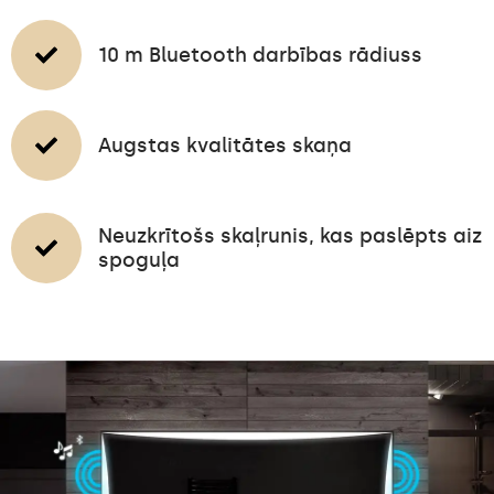
10 m Bluetooth darbības rādiuss
Augstas kvalitātes skaņa
Neuzkrītošs skaļrunis, kas paslēpts aiz
spoguļa