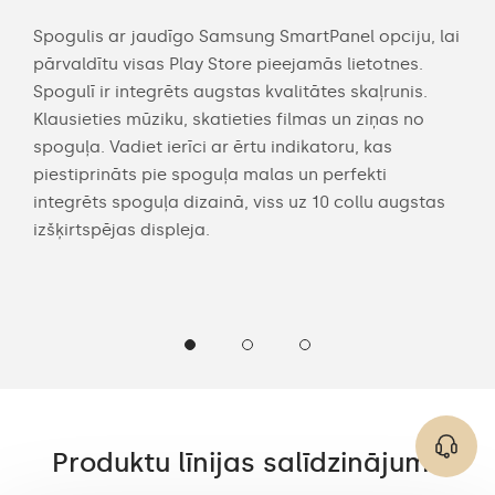
Spogulis ar jaudīgo Samsung SmartPanel opciju, lai
Str
pārvaldītu visas Play Store pieejamās lietotnes.
vied
Spogulī ir integrēts augstas kvalitātes skaļrunis.
vir
c,
Klausieties mūziku, skatieties filmas un ziņas no
pult
spoguļa. Vadiet ierīci ar ērtu indikatoru, kas
vann
piestiprināts pie spoguļa malas un perfekti
Yout
integrēts spoguļa dizainā, viss uz 10 collu augstas
izšķirtspējas displeja.
Produktu līnijas salīdzinājums