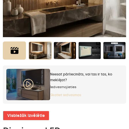
Neesat pārliecināts, vai tas ir tas, ko
meklējat?
Iedvesmojieties
Skatiet iedvesmas
Visbiežāk izvēlētie