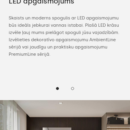
LED apgaismojums
Pi
kl
Skaists un moderns spogulis ar LED apgaismojumu
būs ideāls jebkurai vannas istabai. Plašā LED krāsu
s
Dom
izvēle ļauj mums pielāgot spoguli jūsu vajadzībām.
gli
spog
Izvēlieties dekoratīvo apgaismojumu AmbientLine
ojiet
sask
sērijā vai jaudīgu un praktisku apgaismojumu
spo
PremiumLine sērijā.
vas
apg
izvē