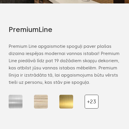
PremiumLine
Am
Premium Line apgaismotie spoguļi paver plašas
Amb
dizaina iespējas modernai vannas istabai! Premium
mod
an
Line piedāvā līdz pat 19 dažādiem skapju dekoriem,
Dek
kas atbilst jūsu vannas istabas mēbelēm. Premium
lie
ītot
līnija ir izstrādāta tā, lai apgaismojums būtu vērsts
prod
tieši uz personu, kas stāv pie spoguļa.
uz s
+23