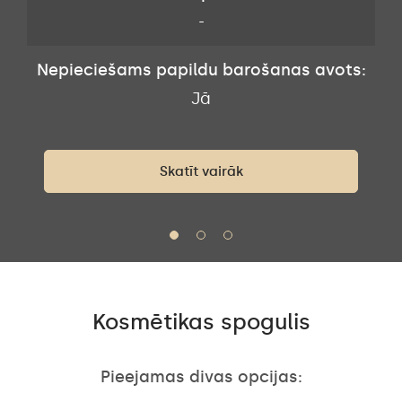
-
Nepieciešams papildu barošanas avots:
s:
N
Jā
Skatīt vairāk
Kosmētikas spogulis
Pieejamas divas opcijas: