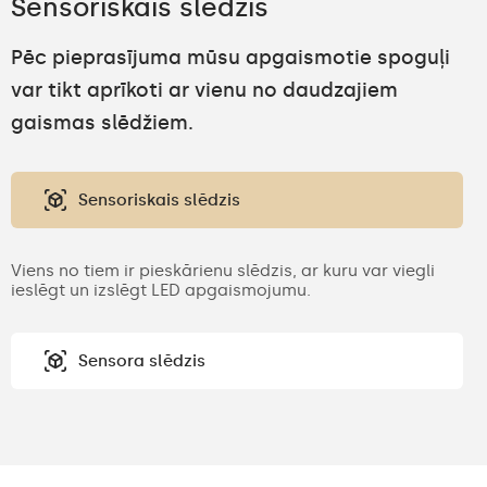
Sensoriskais slēdzis
Pēc pieprasījuma mūsu apgaismotie spoguļi
var tikt aprīkoti ar vienu no daudzajiem
gaismas slēdžiem.
Sensoriskais slēdzis
Viens no tiem ir pieskārienu slēdzis, ar kuru var viegli
ieslēgt un izslēgt LED apgaismojumu.
Sensora slēdzis