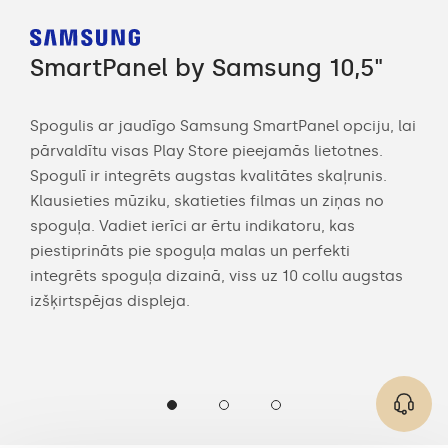
SmartPanel by Samsung 10,5"
Sm
Spogulis ar jaudīgo Samsung SmartPanel opciju, lai
Str
pārvaldītu visas Play Store pieejamās lietotnes.
vied
Spogulī ir integrēts augstas kvalitātes skaļrunis.
vir
c,
Klausieties mūziku, skatieties filmas un ziņas no
pult
spoguļa. Vadiet ierīci ar ērtu indikatoru, kas
vann
piestiprināts pie spoguļa malas un perfekti
Yout
integrēts spoguļa dizainā, viss uz 10 collu augstas
izšķirtspējas displeja.