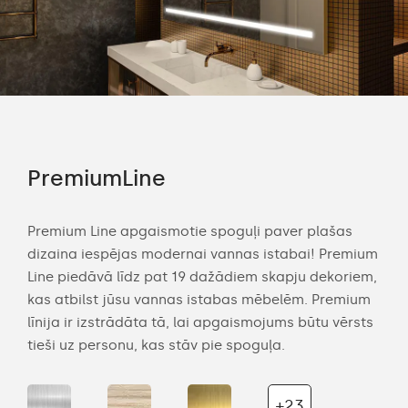
PremiumLine
Am
Premium Line apgaismotie spoguļi paver plašas
Amb
dizaina iespējas modernai vannas istabai! Premium
mod
an
Line piedāvā līdz pat 19 dažādiem skapju dekoriem,
Dek
kas atbilst jūsu vannas istabas mēbelēm. Premium
lie
ītot
līnija ir izstrādāta tā, lai apgaismojums būtu vērsts
prod
tieši uz personu, kas stāv pie spoguļa.
uz s
+23