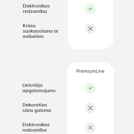
Elektronikas
redzamība
Krāsu
saskaņošana ar
mēbelēm
PremiumLine
Lietotāja
apgaismojums
Dekoratīva
sānu gaisma
Elektronikas
redzamība