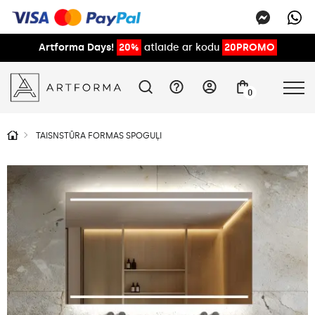
Artforma Days!
20%
atlaide ar kodu
20PROMO
0
TAISNSTŪRA FORMAS SPOGUĻI