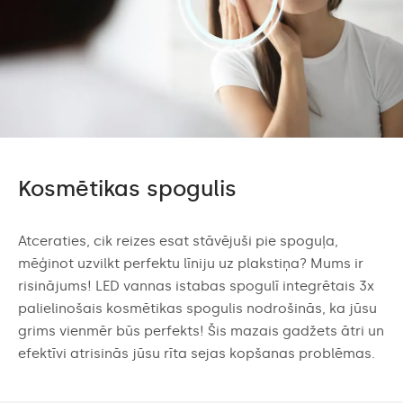
Kosmētikas spogulis
Atceraties, cik reizes esat stāvējuši pie spoguļa,
mēģinot uzvilkt perfektu līniju uz plakstiņa? Mums ir
risinājums! LED vannas istabas spogulī integrētais 3x
palielinošais kosmētikas spogulis nodrošinās, ka jūsu
grims vienmēr būs perfekts! Šis mazais gadžets ātri un
efektīvi atrisinās jūsu rīta sejas kopšanas problēmas.