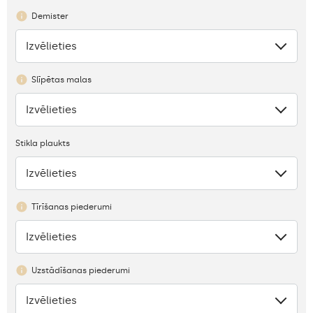
Demister
Izvēlieties
Nav
Slīpētas malas
Izvēlieties
Nav
Stikla plaukts
Izvēlieties
Trūkums
Tīrīšanas piederumi
Izvēlieties
Nav
Uzstādīšanas piederumi
Izvēlieties
Nav