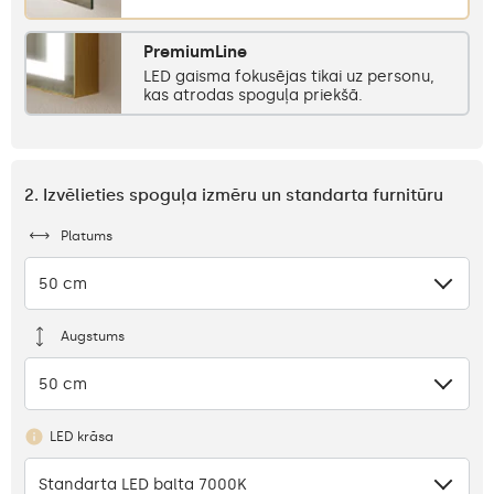
PremiumLine
LED gaisma fokusējas tikai uz personu,
kas atrodas spoguļa priekšā.
2. Izvēlieties spoguļa izmēru un standarta furnitūru
Platums
50 cm
Augstums
50 cm
LED krāsa
Standarta LED balta 7000K