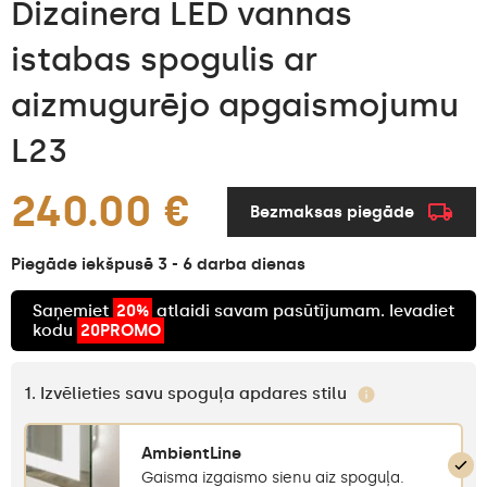
Dizainera LED vannas
istabas spogulis ar
aizmugurējo apgaismojumu
L23
240.00 €
Bezmaksas piegāde
Piegāde iekšpusē 3 - 6 darba dienas
Saņemiet
20%
atlaidi savam pasūtījumam. Ievadiet
kodu
20PROMO
1. Izvēlieties savu spoguļa apdares stilu
AmbientLine
Gaisma izgaismo sienu aiz spoguļa.