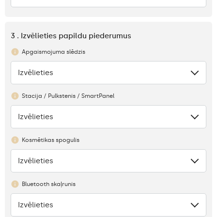
3 . Izvēlieties papildu piederumus
Apgaismojuma slēdzis
Izvēlieties
Nav
Stacija / Pulkstenis / SmartPanel
Izvēlieties
Nav
Kosmētikas spogulis
Izvēlieties
Nav
Bluetooth skaļrunis
Izvēlieties
Nav