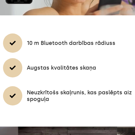
10 m Bluetooth darbības rādiuss
Augstas kvalitātes skaņa
Neuzkrītošs skaļrunis, kas paslēpts aiz
spoguļa