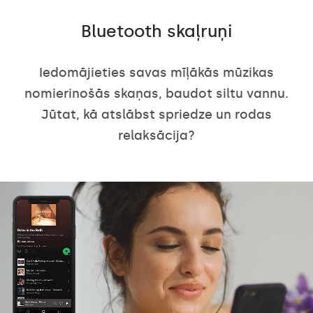
Bluetooth skaļruņi
Iedomājieties savas mīļākās mūzikas
nomierinošās skaņas, baudot siltu vannu.
Jūtat, kā atslābst spriedze un rodas
relaksācija?