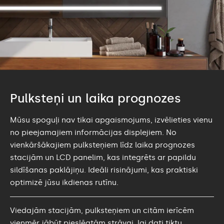
Pulksteņi un laika prognozes
Mūsu spoguļi nav tikai apgaismojums, izvēlieties vienu
no pieejamajiem informācijas displejiem. No
vienkāršākajiem pulksteņiem līdz laika prognozes
stacijām un LCD panelim, kas integrēts ar papildu
sildīšanas paklājiņu. Ideāli risinājumi, kas praktiski
optimizē jūsu ikdienas rutīnu.
Viedajām stacijām, pulksteņiem un citām ierīcēm
vienmēr jābūt pieslēgtām strāvai, lai dati tiktu