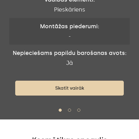
Pieskāriens
Montāžas piederumi:
-
Nepieciešams papildu barošanas avots:
s:
N
Jā
Skatīt vairāk