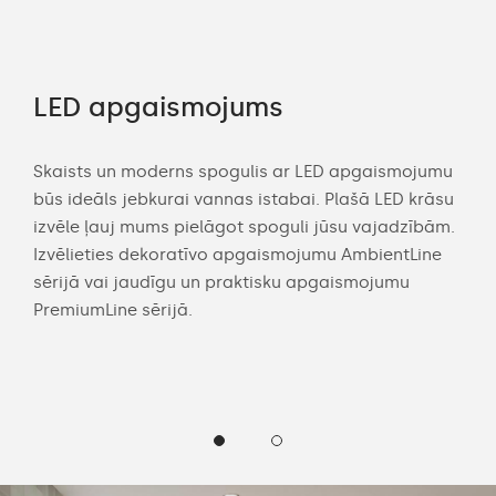
LED apgaismojums
Pi
kl
Skaists un moderns spogulis ar LED apgaismojumu
būs ideāls jebkurai vannas istabai. Plašā LED krāsu
s
Dom
izvēle ļauj mums pielāgot spoguli jūsu vajadzībām.
gli
spog
Izvēlieties dekoratīvo apgaismojumu AmbientLine
ojiet
sask
sērijā vai jaudīgu un praktisku apgaismojumu
spo
PremiumLine sērijā.
vas
apg
izvē