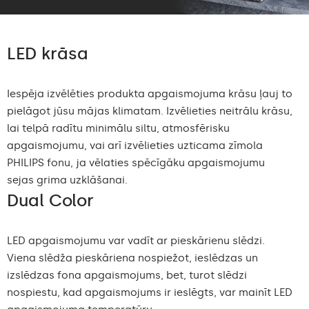
LED krāsa
Iespēja izvēlēties produkta apgaismojuma krāsu ļauj to
pielāgot jūsu mājas klimatam. Izvēlieties neitrālu krāsu,
lai telpā radītu minimālu siltu, atmosfērisku
apgaismojumu, vai arī izvēlieties uzticama zīmola
PHILIPS fonu, ja vēlaties spēcīgāku apgaismojumu
sejas grima uzklāšanai.
Dual Color
LED apgaismojumu var vadīt ar pieskārienu slēdzi.
Viena slēdža pieskāriena nospiežot, ieslēdzas un
izslēdzas fona apgaismojums, bet, turot slēdzi
nospiestu, kad apgaismojums ir ieslēgts, var mainīt LED