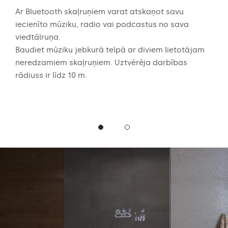
ērtē
Ar Bluetooth skaļruņiem varat atskaņot savu
Audi
 dēļ
iecienīto mūziku, radio vai podcastus no sava
aug
viedtālruņa.
skaņ
abā
Baudiet mūziku jebkurā telpā ar diviem lietotājam
spēc
neredzamiem skaļruņiem. Uztvērēja darbības
vai 
rādiuss ir līdz 10 m.