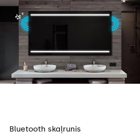
Bluetooth skaļrunis
Au