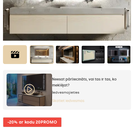
Neesat pārliecināts, vai tas ir tas, ko
meklējat?
Iedvesmojieties
Skatiet iedvesmas
-20% ar kodu 20PROMO