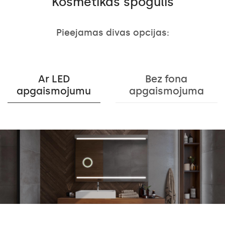
Kosmētikas spogulis
Pieejamas divas opcijas:
Ar LED
Bez fona
apgaismojumu
apgaismojuma