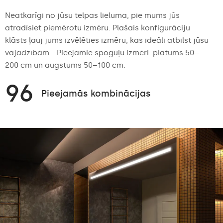
Neatkarīgi no jūsu telpas lieluma, pie mums jūs
atradīsiet piemērotu izmēru. Plašais konfigurāciju
klāsts ļauj jums izvēlēties izmēru, kas ideāli atbilst jūsu
vajadzībām... Pieejamie spoguļu izmēri: platums 50–
200 cm un augstums 50–100 cm.
96
Pieejamās kombinācijas