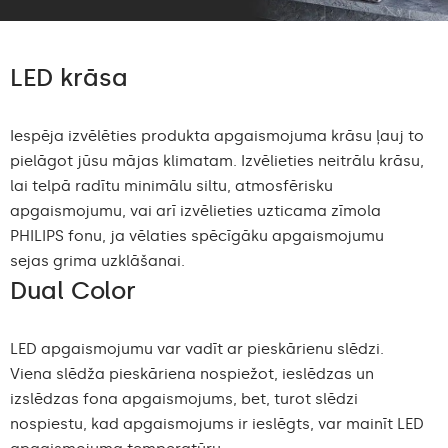
LED krāsa
Iespēja izvēlēties produkta apgaismojuma krāsu ļauj to
pielāgot jūsu mājas klimatam. Izvēlieties neitrālu krāsu,
lai telpā radītu minimālu siltu, atmosfērisku
apgaismojumu, vai arī izvēlieties uzticama zīmola
PHILIPS fonu, ja vēlaties spēcīgāku apgaismojumu
sejas grima uzklāšanai.
Dual Color
LED apgaismojumu var vadīt ar pieskārienu slēdzi.
Viena slēdža pieskāriena nospiežot, ieslēdzas un
izslēdzas fona apgaismojums, bet, turot slēdzi
nospiestu, kad apgaismojums ir ieslēgts, var mainīt LED