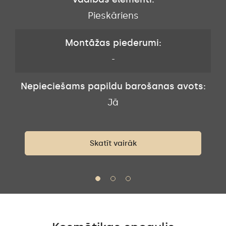
Pieskāriens
Montāžas piederumi:
-
Nepieciešams papildu barošanas avots:
s:
N
Jā
Skatīt vairāk