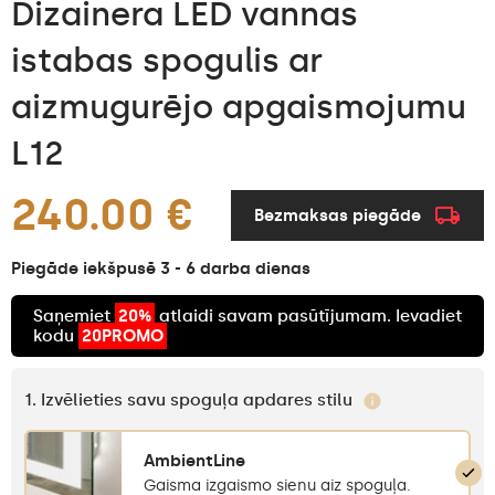
Dizainera LED vannas
istabas spogulis ar
aizmugurējo apgaismojumu
L12
240.00 €
Bezmaksas piegāde
Piegāde iekšpusē 3 - 6 darba dienas
Saņemiet
20%
atlaidi savam pasūtījumam. Ievadiet
kodu
20PROMO
1. Izvēlieties savu spoguļa apdares stilu
AmbientLine
Gaisma izgaismo sienu aiz spoguļa.