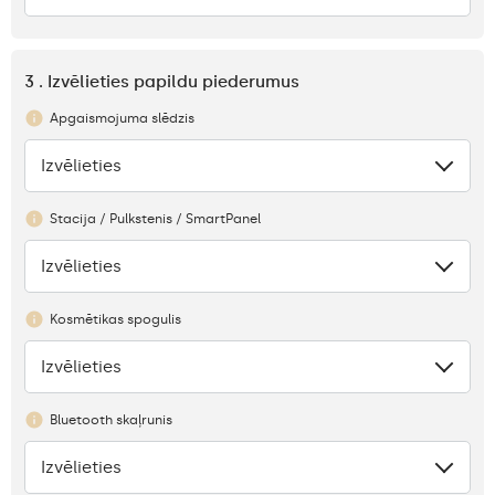
3 . Izvēlieties papildu piederumus
Apgaismojuma slēdzis
Izvēlieties
Nav
Stacija / Pulkstenis / SmartPanel
Izvēlieties
Nav
Kosmētikas spogulis
Izvēlieties
Nav
Bluetooth skaļrunis
Izvēlieties
Nav