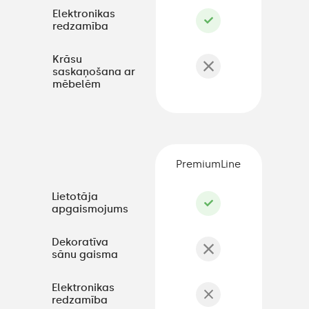
Elektronikas
redzamība
Krāsu
saskaņošana ar
mēbelēm
PremiumLine
Lietotāja
apgaismojums
Dekoratīva
sānu gaisma
Elektronikas
redzamība