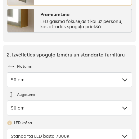
PremiumLine
LED gaisma fokusējas tikai uz personu,
kas atrodas spoguļa priekšā.
2. Izvēlieties spoguļa izmēru un standarta furnitūru
Platums
50 cm
Augstums
50 cm
LED krāsa
Standarta LED balta 7000K