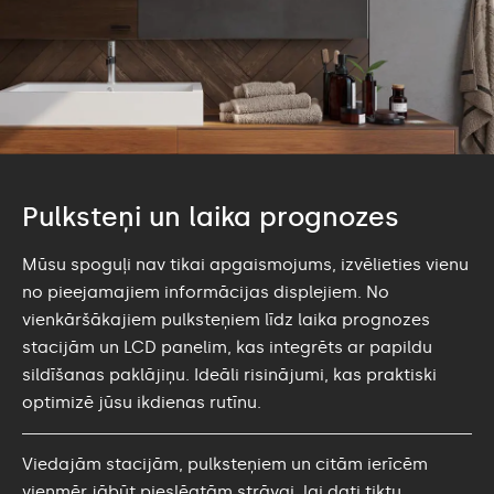
Pulksteņi un laika prognozes
Mūsu spoguļi nav tikai apgaismojums, izvēlieties vienu
no pieejamajiem informācijas displejiem. No
vienkāršākajiem pulksteņiem līdz laika prognozes
stacijām un LCD panelim, kas integrēts ar papildu
sildīšanas paklājiņu. Ideāli risinājumi, kas praktiski
optimizē jūsu ikdienas rutīnu.
Viedajām stacijām, pulksteņiem un citām ierīcēm
vienmēr jābūt pieslēgtām strāvai, lai dati tiktu