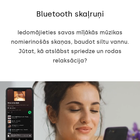
Bluetooth skaļruņi
Iedomājieties savas mīļākās mūzikas
nomierinošās skaņas, baudot siltu vannu.
Jūtat, kā atslābst spriedze un rodas
relaksācija?