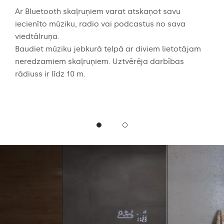
ērtē
Ar Bluetooth skaļruņiem varat atskaņot savu
Audi
 dēļ
iecienīto mūziku, radio vai podcastus no sava
aug
viedtālruņa.
skaņ
abā
Baudiet mūziku jebkurā telpā ar diviem lietotājam
spēc
neredzamiem skaļruņiem. Uztvērēja darbības
vai 
rādiuss ir līdz 10 m.