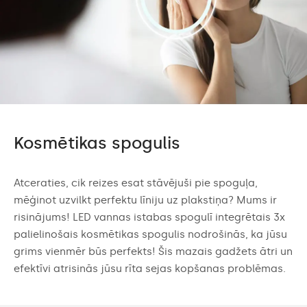
Kosmētikas spogulis
Atceraties, cik reizes esat stāvējuši pie spoguļa,
mēģinot uzvilkt perfektu līniju uz plakstiņa? Mums ir
risinājums! LED vannas istabas spogulī integrētais 3x
palielinošais kosmētikas spogulis nodrošinās, ka jūsu
grims vienmēr būs perfekts! Šis mazais gadžets ātri un
efektīvi atrisinās jūsu rīta sejas kopšanas problēmas.