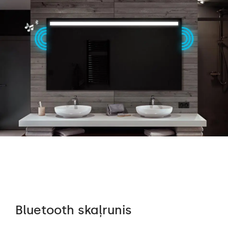
Bluetooth skaļrunis
Au