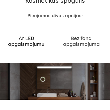
Kosmētikas spogulis
Pieejamas divas opcijas:
Ar LED
Bez fona
apgaismojumu
apgaismojuma