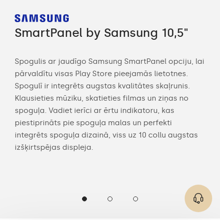
SmartPanel by Samsung 10,5"
Sm
Spogulis ar jaudīgo Samsung SmartPanel opciju, lai
Str
pārvaldītu visas Play Store pieejamās lietotnes.
vied
Spogulī ir integrēts augstas kvalitātes skaļrunis.
vir
c,
Klausieties mūziku, skatieties filmas un ziņas no
pult
spoguļa. Vadiet ierīci ar ērtu indikatoru, kas
vann
piestiprināts pie spoguļa malas un perfekti
Yout
integrēts spoguļa dizainā, viss uz 10 collu augstas
izšķirtspējas displeja.