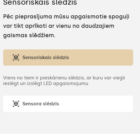
Sensoriskais slēdzis
Pēc pieprasījuma mūsu apgaismotie spoguļi
var tikt aprīkoti ar vienu no daudzajiem
gaismas slēdžiem.
Sensoriskais slēdzis
Viens no tiem ir pieskārienu slēdzis, ar kuru var viegli
ieslēgt un izslēgt LED apgaismojumu.
Sensora slēdzis