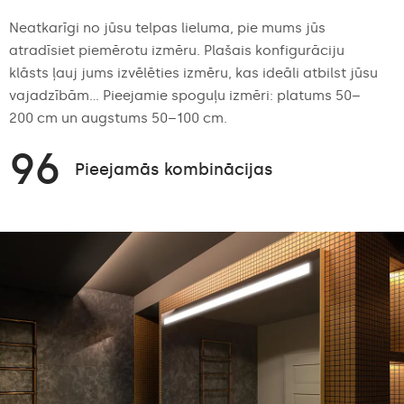
Neatkarīgi no jūsu telpas lieluma, pie mums jūs
atradīsiet piemērotu izmēru. Plašais konfigurāciju
klāsts ļauj jums izvēlēties izmēru, kas ideāli atbilst jūsu
vajadzībām... Pieejamie spoguļu izmēri: platums 50–
200 cm un augstums 50–100 cm.
96
Pieejamās kombinācijas