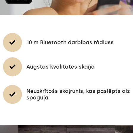
10 m Bluetooth darbības rādiuss
Augstas kvalitātes skaņa
Neuzkrītošs skaļrunis, kas paslēpts aiz
spoguļa