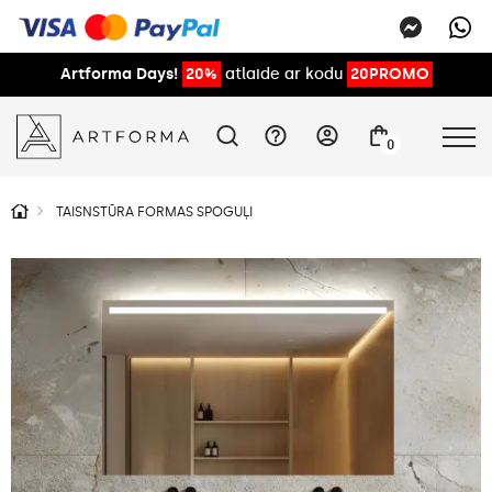
Artforma Days!
20%
atlaide ar kodu
20PROMO
0
TAISNSTŪRA FORMAS SPOGUĻI