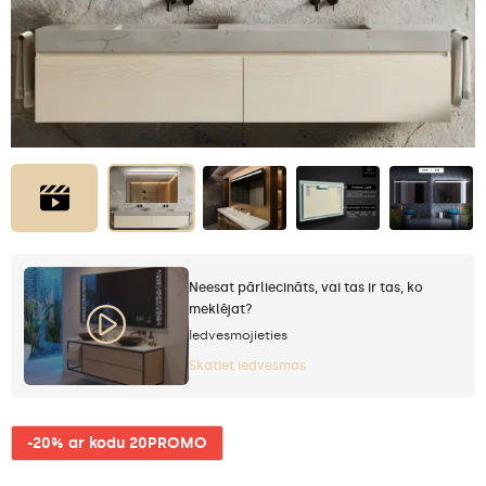
Neesat pārliecināts, vai tas ir tas, ko
meklējat?
Iedvesmojieties
Skatiet iedvesmas
-20% ar kodu 20PROMO