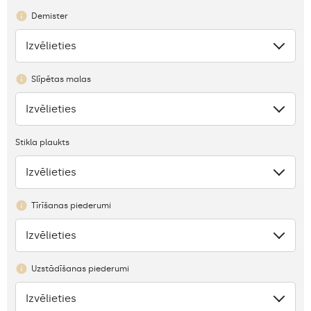
Demister
Izvēlieties
Nav
Slīpētas malas
Izvēlieties
Nav
Stikla plaukts
Izvēlieties
Trūkums
Tīrīšanas piederumi
Izvēlieties
Nav
Uzstādīšanas piederumi
Izvēlieties
Nav