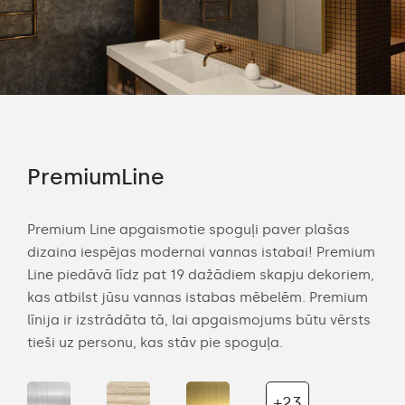
PremiumLine
Am
Premium Line apgaismotie spoguļi paver plašas
Amb
dizaina iespējas modernai vannas istabai! Premium
mod
an
Line piedāvā līdz pat 19 dažādiem skapju dekoriem,
Dek
kas atbilst jūsu vannas istabas mēbelēm. Premium
lie
ītot
līnija ir izstrādāta tā, lai apgaismojums būtu vērsts
prod
tieši uz personu, kas stāv pie spoguļa.
uz s
+23