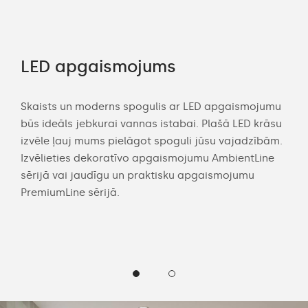
LED apgaismojums
Pi
kl
Skaists un moderns spogulis ar LED apgaismojumu
būs ideāls jebkurai vannas istabai. Plašā LED krāsu
s
Dom
izvēle ļauj mums pielāgot spoguli jūsu vajadzībām.
gli
spog
Izvēlieties dekoratīvo apgaismojumu AmbientLine
ojiet
sask
sērijā vai jaudīgu un praktisku apgaismojumu
spo
PremiumLine sērijā.
vas
apg
izvē