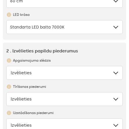
60 cm
LED krāsa
Standarta LED balta 7000K
2 . Izvēlieties papildu piederumus
Apgaismojuma slēdzis
Izvēlieties
Nav
Tīrīšanas piederumi
Izvēlieties
Nav
Uzstādīšanas piederumi
Izvēlieties
Nav