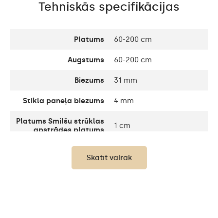
Tehniskās specifikācijas
Platums
60-200 cm
Augstums
60-200 cm
Biezums
31 mm
Stikla paneļa biezums
4 mm
Platums Smilšu strūklas
1 cm
apstrādes platums
Platums Dekoratīvais
10 cm
Skatīt vairāk
elements
Līdz 15 000h/ Phillips LED
LED dzīves ilgums
45 000h
Gaismas jauda
120 / m