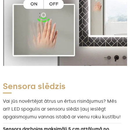
Sensora slēdzis
Vai jūs novērtējat ātrus un ērtus risinājumus? Mēs
arī! LED spogulis ar sensoru slēdzi ļauj ieslēgt
apgaismojumu vannas istabā ar vienu roku kustību!
Sensors darbojas maksimāli 5 cm attālumā no