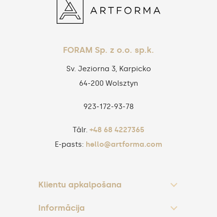
FORAM Sp. z o.o. sp.k.
Sv. Jeziorna 3, Karpicko
64-200 Wolsztyn
923‑172‑93‑78
Tālr.
+48 68 4227365
E-pasts:
hello@artforma.com
Klientu apkalpošana
Informācija