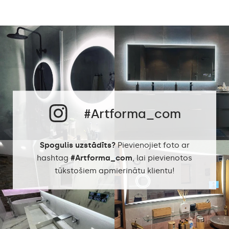
Siltā balta 3000K /
Neitrāla balta 4500K /
LED krāsa
Auksta balta 7000K /
Philips LED 6500K
Enerģijas patēriņš
9,6 W / m
Garantija
2 gadi
Aizsardzības klase
IP20
#Artforma_com
Spogulis uzstādīts?
Pievienojiet foto ar
hashtag
#Artforma_com
, lai pievienotos
tūkstošiem apmierinātu klientu!