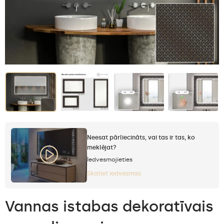
Neesat pārliecināts, vai tas ir tas, ko
meklējat?
Iedvesmojieties
Skatiet iedvesmas
Vannas istabas dekoratīvais