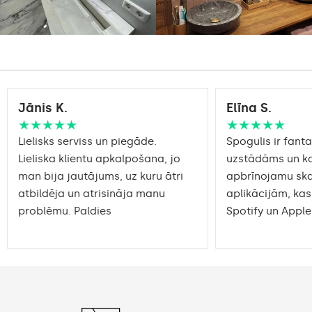
Jānis K.
Elīna S.
★★★★★
★★★★★
Lielisks serviss un piegāde.
Spogulis ir fantas
Lieliska klientu apkalpošana, jo
uzstādāms un ko
man bija jautājums, uz kuru ātri
apbrīnojamu sk
atbildēja un atrisināja manu
aplikācijām, kas
problēmu. Paldies
Spotify un Apple