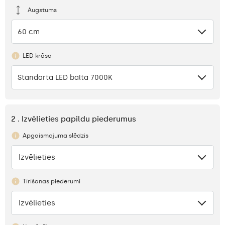
Augstums
60 cm
LED krāsa
Standarta LED balta 7000K
2 . Izvēlieties papildu piederumus
Apgaismojuma slēdzis
Izvēlieties
Nav
Tīrīšanas piederumi
Izvēlieties
Nav