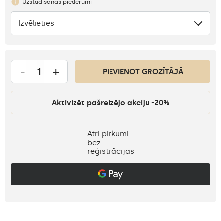
Uzstādīšanas piederumi
Izvēlieties
Nav
-
+
PIEVIENOT GROZĪTĀJĀ
Aktivizēt pašreizējo akciju -20%
Ātri pirkumi
bez
reģistrācijas