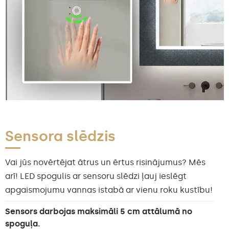
Sensora slēdzis
Vai jūs novērtējat ātrus un ērtus risinājumus? Mēs
arī! LED spogulis ar sensoru slēdzi ļauj ieslēgt
apgaismojumu vannas istabā ar vienu roku kustību!
Sensors darbojas maksimāli 5 cm attālumā no
spoguļa.