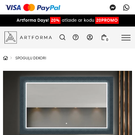
Artforma Days!
20%
atlaide ar kodu
20PROMO
0
SPOGUĻU DEKORI