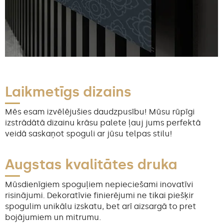
Laikmetīgs dizains
Mēs esam izvēlējušies daudzpusību! Mūsu rūpīgi
izstrādātā dizainu krāsu palete ļauj jums perfektā
veidā saskaņot spoguli ar jūsu telpas stilu!
Augstas kvalitātes druka
Mūsdienīgiem spoguļiem nepieciešami inovatīvi
risinājumi. Dekoratīvie finierējumi ne tikai piešķir
spogulim unikālu izskatu, bet arī aizsargā to pret
bojājumiem un mitrumu.