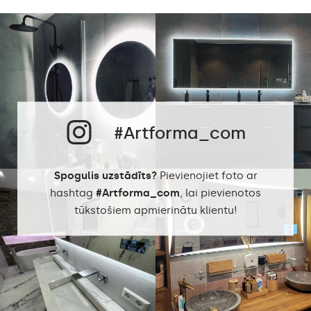
Neitrāla balta 4500K /
LED krāsa
Auksta balta 7000K /
Philips LED 6500K
Enerģijas patēriņš
9,6 W / m
Garantija
2 gadi
Aizsardzības klase
IP20
#Artforma_com
Spogulis uzstādīts?
Pievienojiet foto ar
hashtag
#Artforma_com
, lai pievienotos
tūkstošiem apmierinātu klientu!