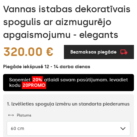
Vannas istabas dekoratīvais
spogulis ar aizmugurējo
apgaismojumu - elegants
320.00 €
Bezmaksas piegāde
Piegāde iekšpusē 12 - 14 darba dienas
Saņemiet
20%
atlaidi savam pasūtījumam. Ievadiet
kodu
20PROMO
1. Izvēlieties spoguļa izmēru un standarta piederumus
Platums
60 cm