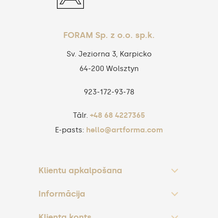
FORAM Sp. z o.o. sp.k.
Sv. Jeziorna 3, Karpicko
64-200 Wolsztyn
923‑172‑93‑78
Tālr.
+48 68 4227365
E-pasts:
hello@artforma.com
Klientu apkalpošana
Informācija
Klienta konts