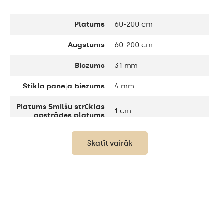
Platums
60-200 cm
Augstums
60-200 cm
Biezums
31 mm
Stikla paneļa biezums
4 mm
Platums Smilšu strūklas
1 cm
apstrādes platums
Platums Dekoratīvais
10 cm
Skatīt vairāk
elements
Līdz 15 000h/ Phillips LED
LED dzīves ilgums
45 000h
Gaismas jauda
120 / m
Siltā balta 3000K /