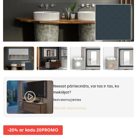
Neesat pārliecināts, vai tas ir tas, ko
meklējat?
Iedvesmojieties
Skatiet iedvesmas
-20% ar kodu 20PROMO