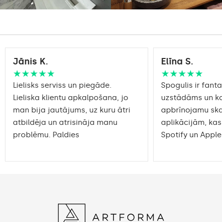
Jānis K.
Elīna S.
★★★★★
★★★★★
Lielisks serviss un piegāde.
Spogulis ir fantas
Lieliska klientu apkalpošana, jo
uzstādāms un ko
man bija jautājums, uz kuru ātri
apbrīnojamu sk
atbildēja un atrisināja manu
aplikācijām, kas
problēmu. Paldies
Spotify un Apple