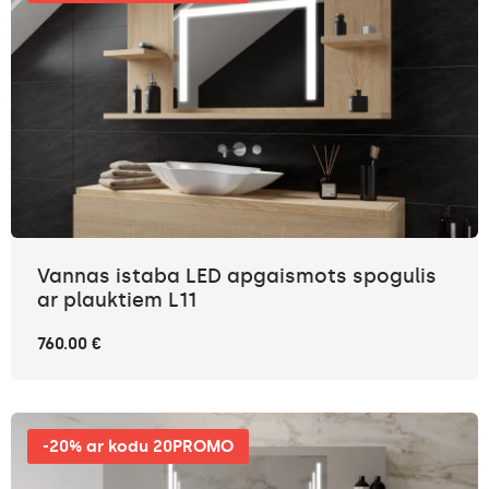
Vannas istaba LED apgaismots spogulis
ar plauktiem L11
760.00 €
-20% ar kodu 20PROMO