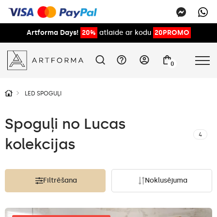
Artforma Days!
20%
atlaide ar kodu
20PROMO
0
LED SPOGUĻI
Spoguļi no Lucas
4
kolekcijas
Filtrēšana
Noklusējuma