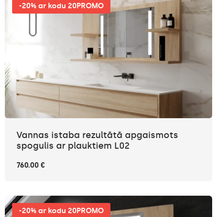
-20% ar kodu 20PROMO
Vannas istaba rezultātā apgaismots
spogulis ar plauktiem L02
760.00 €
-20% ar kodu 20PROMO