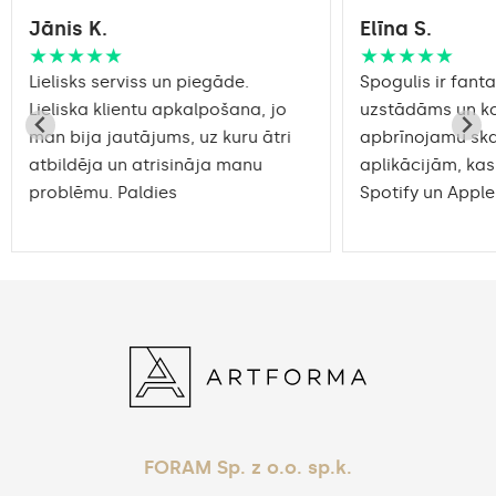
Jānis K.
Elīna S.
★★★★★
★★★★★
Lielisks serviss un piegāde.
Spogulis ir fantas
Lieliska klientu apkalpošana, jo
uzstādāms un ko
man bija jautājums, uz kuru ātri
apbrīnojamu sk
atbildēja un atrisināja manu
aplikācijām, kas
problēmu. Paldies
Spotify un Apple
FORAM Sp. z o.o. sp.k.