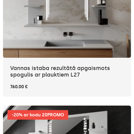
Vannas istaba rezultātā apgaismots
spogulis ar plauktiem L27
760.00 €
-20% ar kodu 20PROMO