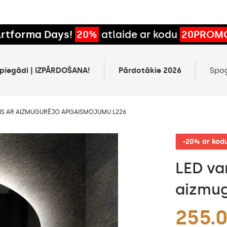
rtforma Days!
20%
atlaide ar kodu
20PROM
 piegādi | IZPĀRDOŠANA!
Pārdotākie 2026
Spo
LIS AR AIZMUGURĒJO APGAISMOJUMU L226
-20% ar ko
LED va
aizmug
255.