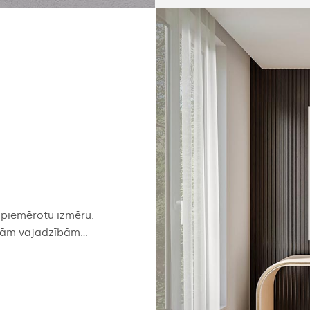
t piemērotu izmēru.
vām vajadzībām...