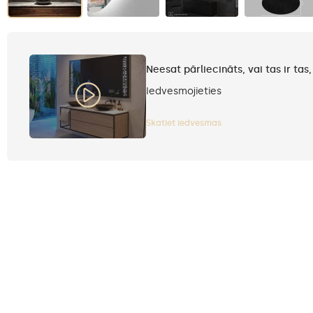
Neesat pārliecināts, vai tas ir tas
Iedvesmojieties
Skatiet iedvesmas