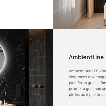
AmbientLine
Ambient Line LED van
elegances apvienoju
piemērots gan lielā
produktu gaismas star
pie kuras ir piekārts 