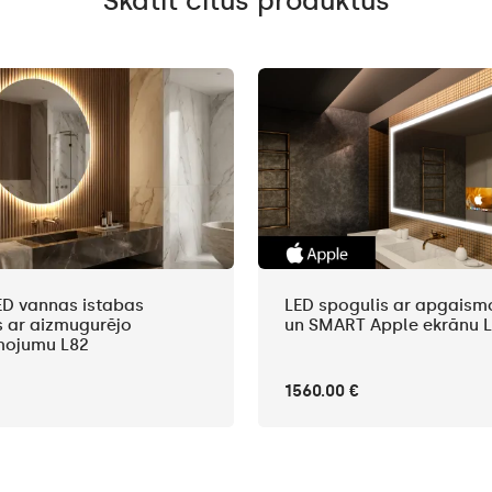
Skatīt citus produktus
ED vannas istabas
LED spogulis ar apgais
s ar aizmugurējo
un SMART Apple ekrānu L
mojumu L82
1560.00 €