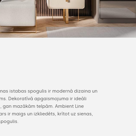
nas istabas spogulis ir modernā dizaina un
ms. Dekoratīvā apgaismojuma ir ideāli
m, gan mazākām telpām. Ambient Line
s ir maigs un izkliedēts, krītot uz sienas,
spogulis.