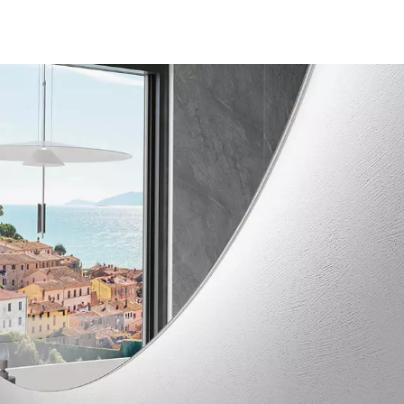
mojums
Piedāvājum
s spogulis ar LED apgaismojumu būs ideāls
Domājot par jum
tabai. Plašā LED krāsu izvēle ļauj mums
pēc jūsu īpaša pa
su vajadzībām. Izvēlieties dekoratīvo
jūsu telpas inter
ntLine sērijā vai jaudīgu un praktisku
malu krāsu un LE
iumLine sērijā.
pēc savas izvēles