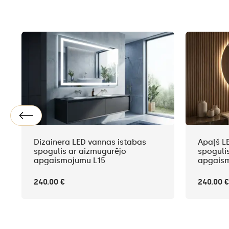
Dizainera LED vannas istabas
Apaļš L
spogulis ar aizmugurējo
spoguli
apgaismojumu L15
apgais
240.00 €
240.00 €