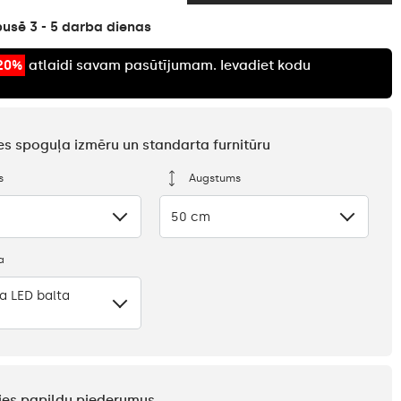
usē 3 - 5 darba dienas
20%
atlaidi savam pasūtījumam. Ievadiet kodu
ties spoguļa izmēru un standarta furnitūru
s
Augstums
50 cm
a
a LED balta
eties papildu piederumus