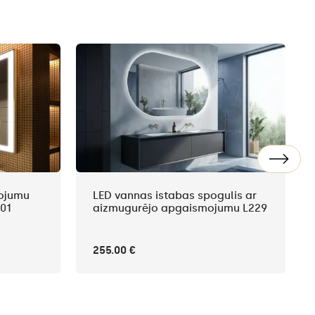
mojumu
LED vannas istabas spogulis ar
01
aizmugurējo apgaismojumu L229
255.00 €