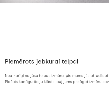
Piemērots jebkurai telpai
Neatkarīgi no jūsu telpas izmēra, pie mums jūs atradīsie
Plašais konfigurāciju klāsts ļauj jums pielāgot izmēru sa