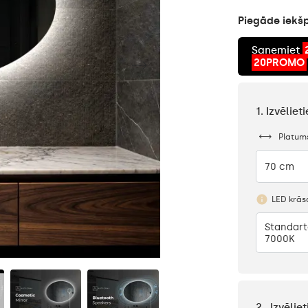
Piegāde iekšp
Saņemiet
20PROMO
1. Izvēlie
Platum
70 cm
LED krās
Standart
7000K
2 . Izvēli