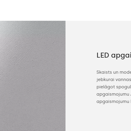
s prasīgiem klientiem
LED apga
s, mēs ražojam vannas istabas spoguļus
Skaists un mod
sūtījuma. Tas ļauj viegli saskaņot spoguli ar
jebkurai vannas
jeru. Pielāgojiet spoguļa izmēru, korpusa
pielāgot spogul
D apgaismojuma toni (neitrāls vai auksts)
apgaismojumu Am
.
apgaismojumu P