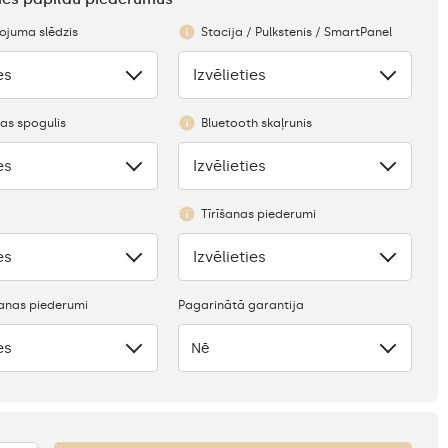
juma slēdzis
Stacija / Pulkstenis / SmartPanel
es
Izvēlieties
Nav
as spogulis
Bluetooth skaļrunis
es
Izvēlieties
Nav
Tīrīšanas piederumi
es
Izvēlieties
Nav
anas piederumi
Pagarinātā garantija
es
Nē