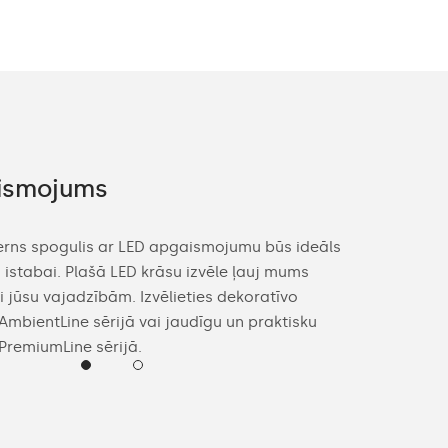
ismojums
Piedāvāj
erns spogulis ar LED apgaismojumu būs ideāls
Domājot par j
 istabai. Plašā LED krāsu izvēle ļauj mums
pēc jūsu īpaša
i jūsu vajadzībām. Izvēlieties dekoratīvo
jūsu telpas in
bientLine sērijā vai jaudīgu un praktisku
malu krāsu un
remiumLine sērijā.
pēc savas izvē