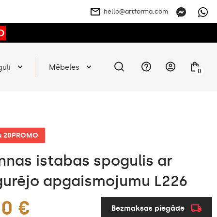
hello@artforma.com
O
guļi
Mēbeles
0
du 20PROMO
nnas istabas spogulis ar
urējo apgaismojumu L226
00 €
Bezmaksas piegāde