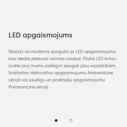
LED apgaismojums
Pi
kl
Skaists un moderns spogulis ar LED apgaismojumu
būs ideāls jebkurai vannas istabai. Plašā LED krāsu
s
Dom
izvēle ļauj mums pielāgot spoguli jūsu vajadzībām.
gli
spog
Izvēlieties dekoratīvo apgaismojumu AmbientLine
ojiet
sask
sērijā vai jaudīgu un praktisku apgaismojumu
spo
PremiumLine sērijā.
vas
apg
izvē