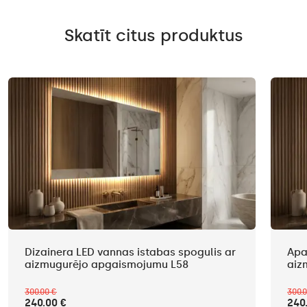
Skatīt citus produktus
Dizainera LED vannas istabas spogulis ar
Apa
aizmugurējo apgaismojumu L58
aiz
300.00 €
300.
240.00 €
240