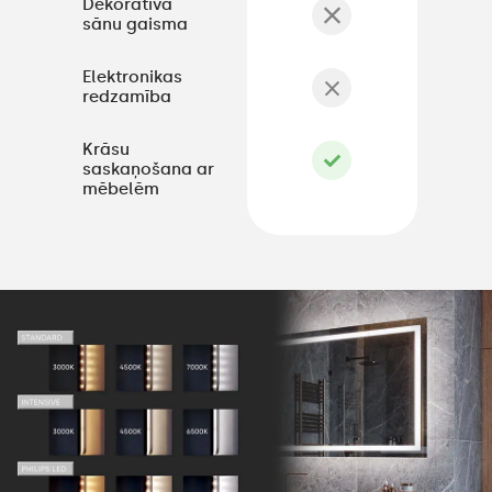
Dekoratīva
sānu gaisma
Elektronikas
redzamība
Krāsu
saskaņošana ar
mēbelēm