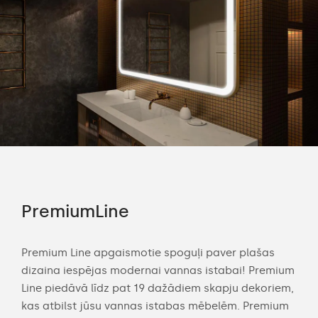
PremiumLine
Am
Premium Line apgaismotie spoguļi paver plašas
Amb
dizaina iespējas modernai vannas istabai! Premium
mod
ām
Line piedāvā līdz pat 19 dažādiem skapju dekoriem,
apg
kas atbilst jūsu vannas istabas mēbelēm. Premium
tel