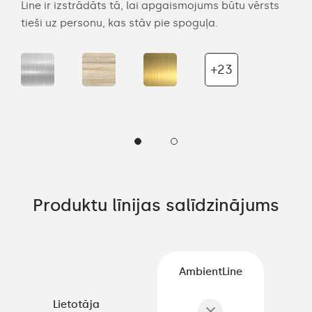
Line ir izstrādāts tā, lai apgaismojums būtu vērsts
maig
tieši uz personu, kas stāv pie spoguļa.
uzst
+23
Produktu līnijas salīdzinājums
AmbientLine
Lietotāja