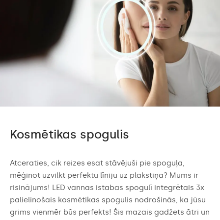
Kosmētikas spogulis
Atceraties, cik reizes esat stāvējuši pie spoguļa,
mēģinot uzvilkt perfektu līniju uz plakstiņa? Mums ir
risinājums! LED vannas istabas spogulī integrētais 3x
palielinošais kosmētikas spogulis nodrošinās, ka jūsu
grims vienmēr būs perfekts! Šis mazais gadžets ātri un