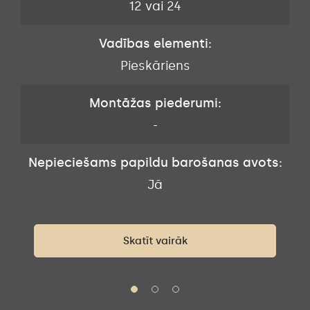
12 vai 24
Vadības elementi:
Pieskāriens
Montāžas piederumi:
-
Nepieciešams papildu barošanas avots:
s:
N
Jā
Skatīt vairāk