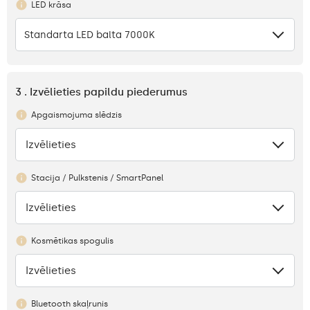
LED krāsa
Standarta LED balta 7000K
3 . Izvēlieties papildu piederumus
Apgaismojuma slēdzis
Izvēlieties
Nav
Stacija / Pulkstenis / SmartPanel
Izvēlieties
Nav
Kosmētikas spogulis
Izvēlieties
Nav
Bluetooth skaļrunis