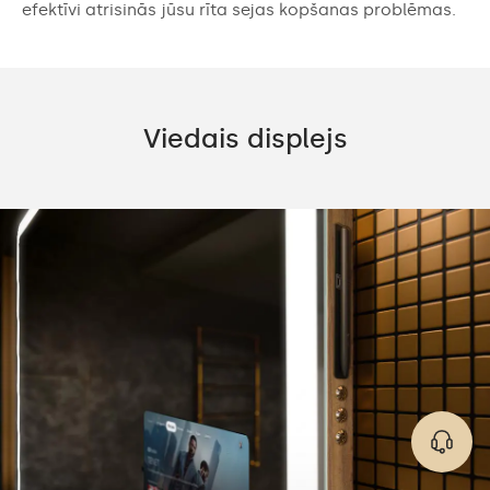
efektīvi atrisinās jūsu rīta sejas kopšanas problēmas.
Viedais displejs