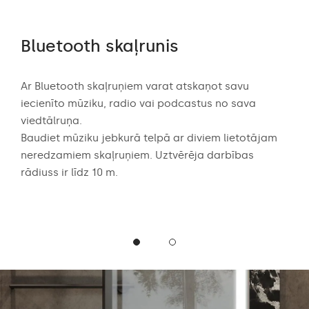
Bluetooth skaļrunis
Au
ērtē
Ar Bluetooth skaļruņiem varat atskaņot savu
Audi
 dēļ
iecienīto mūziku, radio vai podcastus no sava
aug
viedtālruņa.
skaņ
abā
Baudiet mūziku jebkurā telpā ar diviem lietotājam
spēc
neredzamiem skaļruņiem. Uztvērēja darbības
vai 
rādiuss ir līdz 10 m.