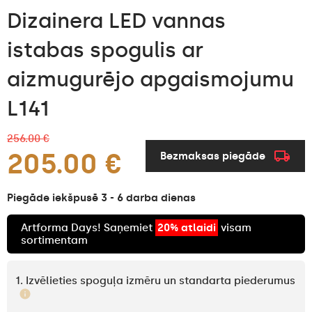
Dizainera LED vannas
istabas spogulis ar
aizmugurējo apgaismojumu
L141
256.00 €
205.00 €
Bezmaksas piegāde
Piegāde iekšpusē 3 - 6 darba dienas
Artforma Days! Saņemiet
20% atlaidi
visam
sortimentam
1. Izvēlieties spoguļa izmēru un standarta piederumus