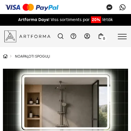
Artforma Days!
Viss sortiments par
20%
lētāk
0
NOAPAĻOTI SPOGUĻI