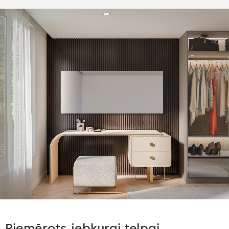
Piemērots jebkurai telpai