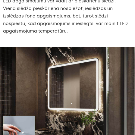
LED apgaismojumu var vadīt ar pieskārienu slēdzi.
Viena slēdža pieskāriena nospiežot, ieslēdzas un
izslēdzas fona apgaismojums, bet, turot slēdzi
nospiestu, kad apgaismojums ir ieslēgts, var mainīt LED
apgaismojuma temperatūru.