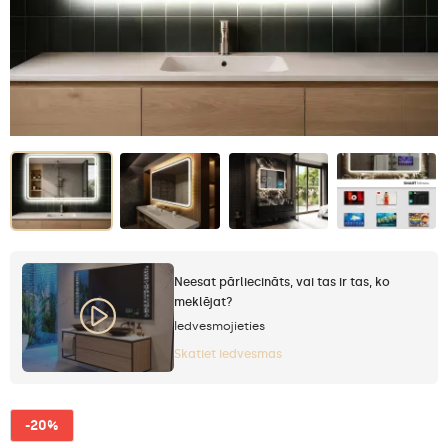
Neesat pārliecināts, vai tas ir tas, ko
meklējat?
Iedvesmojieties
Skatiet iedvesmas
-20%