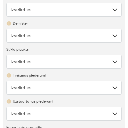
Izvēlieties
Nav
Demister
Izvēlieties
Nav
Stikla plaukts
Izvēlieties
Trūkums
Tīrīšanas piederumi
Izvēlieties
Nav
Uzstādīšanas piederumi
Izvēlieties
Nav
Pagarinātā garantija