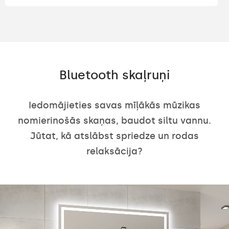
Bluetooth skaļruņi
Iedomājieties savas mīļākās mūzikas
nomierinošās skaņas, baudot siltu vannu.
Jūtat, kā atslābst spriedze un rodas
relaksācija?