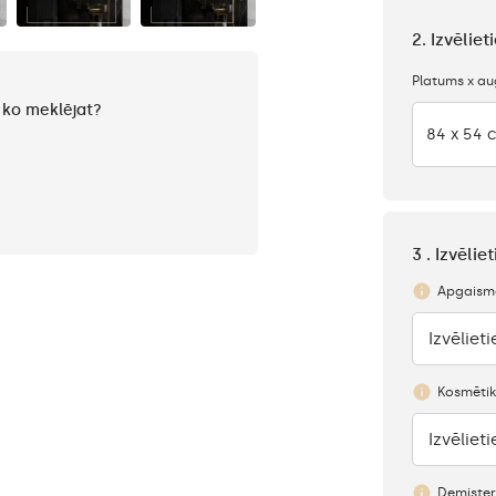
2. Izvēlie
Platums x a
, ko meklējat?
84 x 54 
3 . Izvēli
Apgaismo
Izvēlieti
Nav
Kosmētik
Izvēlieti
Nav
Demister