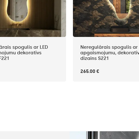
ārais spogulis ar LED
Neregulārais spogulis ar
ojumu dekoratīvs
apgaismojumu, dekoratī
F221
dizains S221
265.00 €