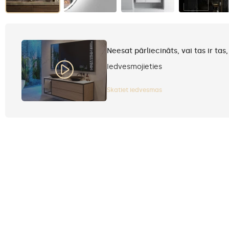
Neesat pārliecināts, vai tas ir tas
Iedvesmojieties
Skatiet iedvesmas