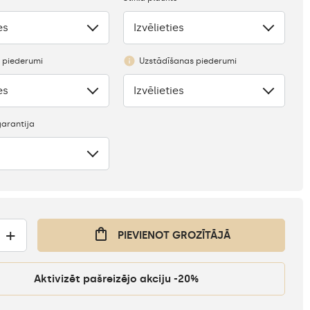
es
Izvēlieties
Trūkums
s piederumi
Uzstādīšanas piederumi
es
Izvēlieties
Nav
arantija
+
PIEVIENOT GROZĪTĀJĀ
Aktivizēt pašreizējo akciju -20%