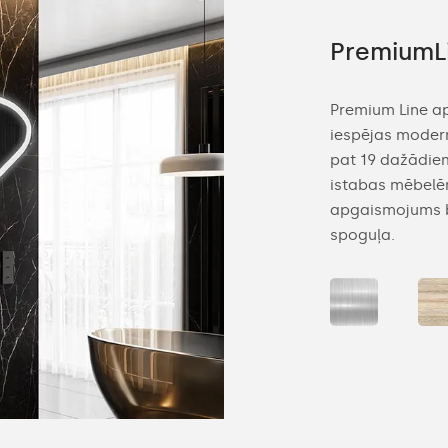
ne
PremiumL
 vannas istabas spogulis ir modernā dizaina
Premium Line ap
ienojums. Dekoratīvā apgaismojuma ir
iespējas modern
 gan lielām, gan mazākām telpām. Ambient
pat 19 dažādiem
mas stars ir maigs un izkliedēts, krītot uz
istabas mēbelēm.
ir piekārts spogulis.
apgaismojums bū
spoguļa.