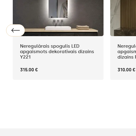
Neregulārais spogulis LED
Neregul
apgaismots dekoratīvais dizains
apgaism
Y221
dizains 
315.00 €
310.00 €