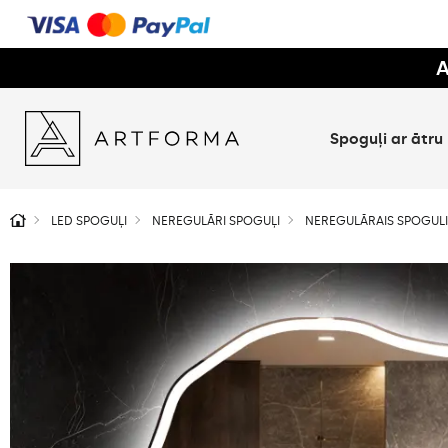
A
Spoguļi ar ātru
LED SPOGUĻI
NEREGULĀRI SPOGUĻI
NEREGULĀRAIS SPOGULI