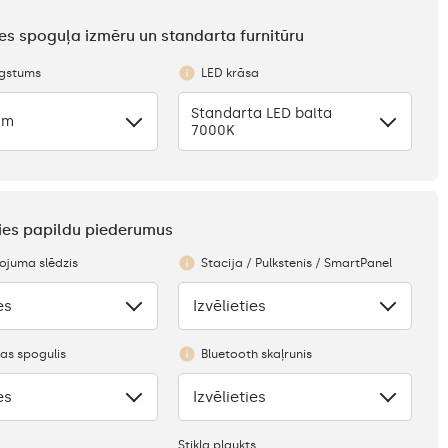
ties spoguļa izmēru un standarta furnitūru
ugstums
LED krāsa
Standarta LED balta
cm
7000K
eties papildu piederumus
juma slēdzis
Stacija / Pulkstenis / SmartPanel
es
Izvēlieties
Nav
as spogulis
Bluetooth skaļrunis
es
Izvēlieties
Nav
Stikla plaukts