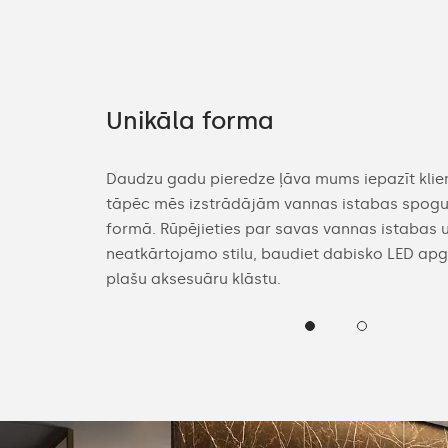
Unikāla forma
āriem. Jūs
Daudzu gadu pieredze ļāva mums iepazīt klie
kārienu
tāpēc mēs izstrādājām vannas istabas spogul
ikas spoguļus
formā. Rūpējieties par savas vannas istabas 
iedāvājumu
neatkārtojamo stilu, baudiet dabisko LED a
plašu aksesuāru klāstu.