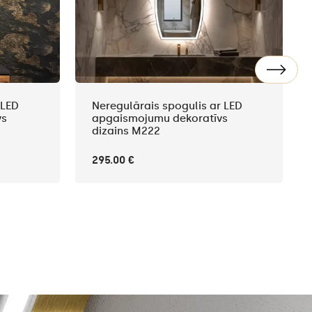
 LED
Neregulārais spogulis ar LED
vs
apgaismojumu dekoratīvs
dizains M222
295.00 €