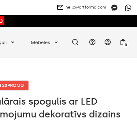
hello@artforma.com
O
guļi
Mēbeles
0
du 20PROMO
lārais spogulis ar LED
mojumu dekoratīvs dizains