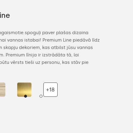
ine
Ambient
gaismotie spoguļi paver plašas dizaina
Ambient Line 
ai vannas istabai! Premium Line piedāvā līdz
un elegances 
 skapju dekoriem, kas atbilst jūsu vannas
ideāli piemēr
 Premium līnija ir izstrādāta tā, lai
Line produktu 
tu vērsts tieši uz personu, kas stāv pie
sienas, pie kur
+18