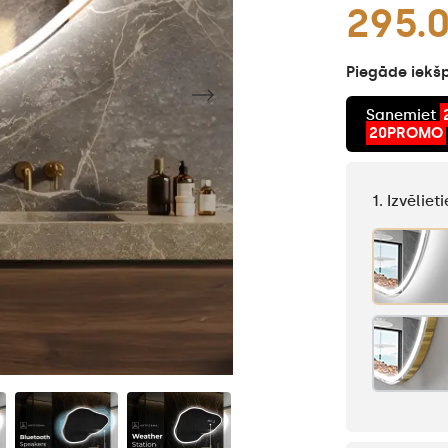
295.
Piegāde iekšp
Saņemiet
20PROMO
1. Izvēlie