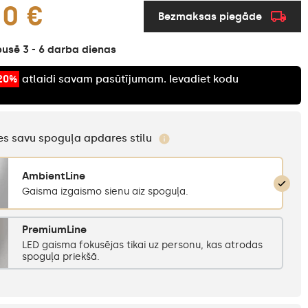
00 €
Bezmaksas piegāde
usē 3 - 6 darba dienas
20%
atlaidi savam pasūtījumam. Ievadiet kodu
ties savu spoguļa apdares stilu
AmbientLine
Gaisma izgaismo sienu aiz spoguļa.
PremiumLine
LED gaisma fokusējas tikai uz personu, kas atrodas
spoguļa priekšā.