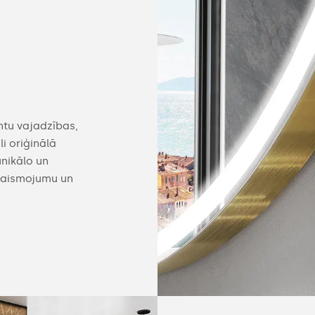
Konfigurējams
ntu vajadzības,
Mūsu spoguli var aprīkot ar praktiskiem aks
i oriģinālā
varat atrast noderīgas ierīces, piemēram, p
unikālo un
slēdžus, iebūvētas Bluetooth skaļruņus, ko
pgaismojumu un
vai sildmatraci.Sīkāku informāciju par mūs
skatiet zemāk.