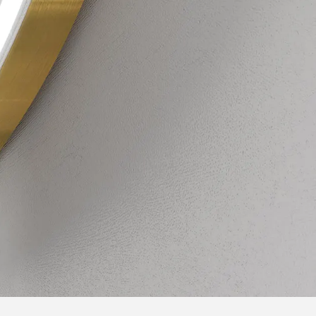
Unikāla forma
esuāriem. Jūs
Daudzu gadu pieredze ļāva mums iepazīt k
ieskārienu
tāpēc mēs izstrādājām vannas istabas spo
smētikas spoguļus
formā. Rūpējieties par savas vannas istab
u piedāvājumu
neatkārtojamo stilu, baudiet dabisko LE
plašu aksesuāru klāstu.