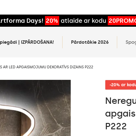
rtforma Days!
20%
atlaide ar kodu
20PROM
 piegādi | IZPĀRDOŠANA!
Pārdotākie 2026
Spo
S AR LED APGAISMOJUMU DEKORATĪVS DIZAINS P222
-20% ar ko
Neregu
apgais
P222