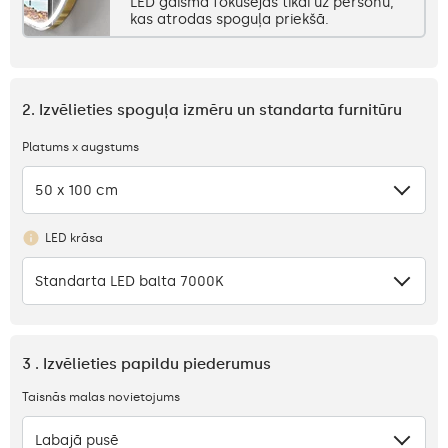
LED gaisma fokusējas tikai uz personu,
kas atrodas spoguļa priekšā.
2. Izvēlieties spoguļa izmēru un standarta furnitūru
Platums x augstums
50 x 100 cm
LED krāsa
Standarta LED balta 7000K
3 . Izvēlieties papildu piederumus
Taisnās malas novietojums
Labajā pusē