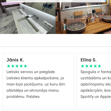
Standard LED
1020lm
Intensive LED
Gaismas jauda:
1200lm
Philips LED 1500lm
DualColor - 1020lm
Garantija:
Jā, 2 gadi
Jānis K.
Elīna S.
★★★★★
★★★★★
Lielisks serviss un piegāde.
Spogulis ir fantas
Lieliska klientu apkalpošana, jo
uzstādāms un ko
man bija jautājums, uz kuru ātri
apbrīnojamu sk
atbildēja un atrisināja manu
aplikācijām, kas
problēmu. Paldies
Spotify un Apple