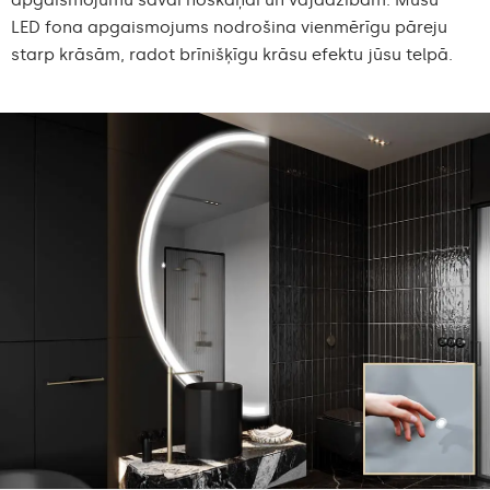
apgaismojumu savai noskaņai un vajadzībām. Mūsu
LED fona apgaismojums nodrošina vienmērīgu pāreju
starp krāsām, radot brīnišķīgu krāsu efektu jūsu telpā.