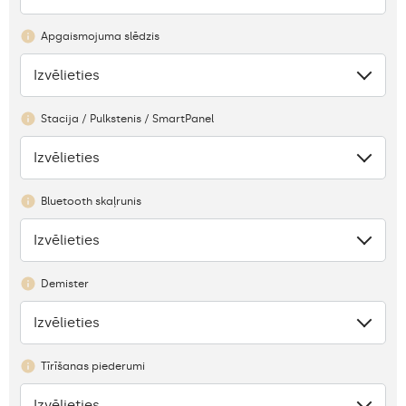
Apgaismojuma slēdzis
Izvēlieties
Nav
Stacija / Pulkstenis / SmartPanel
Izvēlieties
Nav
Bluetooth skaļrunis
Izvēlieties
Nav
Demister
Izvēlieties
Nav
Tīrīšanas piederumi
Izvēlieties
Nav