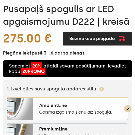
Pusapaļš spogulis ar LED
apgaismojumu D222 | kreisā
275.00 €
Bezmaksas piegāde
Piegāde iekšpusē 3 - 6 darba dienas
Saņemiet
20%
atlaidi savam pasūtījumam. Ievadiet
kodu
20PROMO
1. Izvēlieties savu spoguļa apdares stilu
AmbientLine
Gaisma izgaismo sienu aiz spoguļa.
PremiumLine