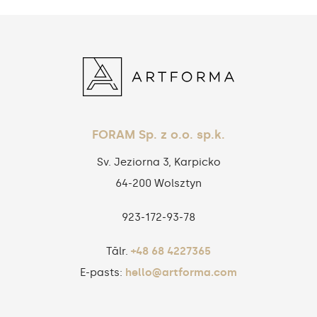
FORAM Sp. z o.o. sp.k.
Sv. Jeziorna 3, Karpicko
64-200 Wolsztyn
923‑172‑93‑78
Tālr.
+48 68 4227365
E-pasts:
hello@artforma.com