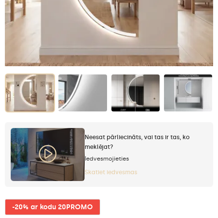
Neesat pārliecināts, vai tas ir tas, ko
meklējat?
Iedvesmojieties
Skatiet iedvesmas
-20% ar kodu 20PROMO