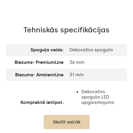
Tehniskās specifikācijas
Spoguļa veids:
Dekoratīvs spogulis
Biezums- PremiumLine
36 mm
Biezums- AmbientLine
31 mm
Dekoratīvs
spogulis LED
Komplektā ietilpst:
apgaismojums
Montāžas
piederumi
Skatīt vairāk
Stikla paneļa biezums:
4 mm