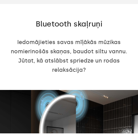
Bluetooth skaļruņi
Iedomājieties savas mīļākās mūzikas
nomierinošās skaņas, baudot siltu vannu.
Jūtat, kā atslābst spriedze un rodas
relaksācija?