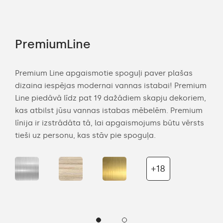
PremiumLine
Am
Premium Line apgaismotie spoguļi paver plašas
Amb
dizaina iespējas modernai vannas istabai! Premium
mod
an
Line piedāvā līdz pat 19 dažādiem skapju dekoriem,
Dek
kas atbilst jūsu vannas istabas mēbelēm. Premium
lie
ītot
līnija ir izstrādāta tā, lai apgaismojums būtu vērsts
prod
tieši uz personu, kas stāv pie spoguļa.
uz s
+18