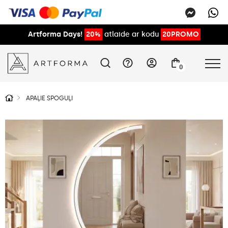
Artforma Days!
20%
atlaide ar kodu
20PROMO
0
APAĻIE SPOGUĻI