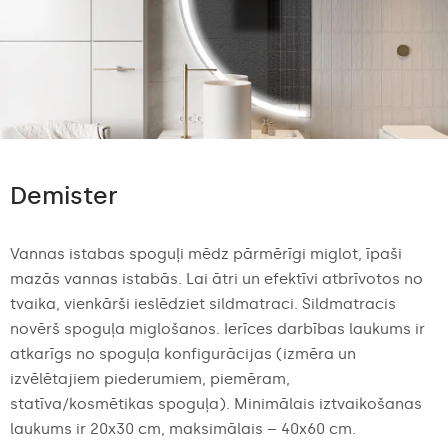
Demister
Vannas istabas spoguļi mēdz pārmērīgi miglot, īpaši
mazās vannas istabās. Lai ātri un efektīvi atbrīvotos no
tvaika, vienkārši ieslēdziet sildmatraci. Sildmatracis
novērš spoguļa miglošanos. Ierīces darbības laukums ir
atkarīgs no spoguļa konfigurācijas (izmēra un
izvēlētajiem piederumiem, piemēram,
statīva/kosmētikas spoguļa). Minimālais iztvaikošanas
laukums ir 20x30 cm, maksimālais – 40x60 cm.