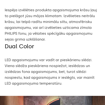
Iespēja izvēlēties produkta apgaismojuma krāsu ļauj
to pielāgot jūsu mājas klimatam. Izvēlieties neitrālu
krāsu, lai telpā radītu minimālu siltu, atmosfērisku
apgaismojumu, vai arī izvēlieties uzticama zīmola
PHILIPS fonu, ja vēlaties spēcīgāku apgaismojumu
sejas grima uzklāšanai.
Dual Color
LED apgaismojumu var vadīt ar pieskārienu slēdzi.
Viena slēdža pieskāriena nospiežot, ieslēdzas un
izslēdzas fona apgaismojums, bet, turot slēdzi
nospiestu, kad apgaismojums ir ieslēgts, var mainīt
LED apgaismojuma temperatūru.