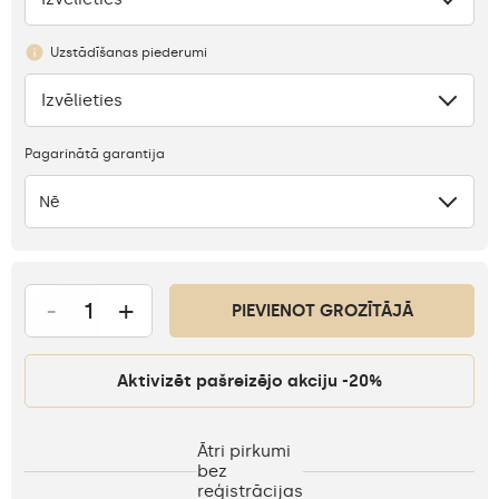
Uzstādīšanas piederumi
Izvēlieties
Nav
Pagarinātā garantija
Nē
-
+
PIEVIENOT GROZĪTĀJĀ
Aktivizēt pašreizējo akciju -20%
Ātri pirkumi
bez
reģistrācijas