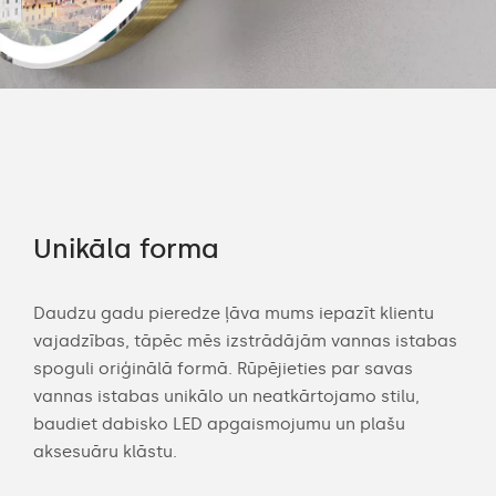
Unikāla forma
Ko
Daudzu gadu pieredze ļāva mums iepazīt klientu
Mūs
,
vajadzības, tāpēc mēs izstrādājām vannas istabas
akse
ooth
spoguli oriģinālā formā. Rūpējieties par savas
pie
vannas istabas unikālo un neatkārtojamo stilu,
ska
baudiet dabisko LED apgaismojumu un plašu
sil
aksesuāru klāstu.
pie