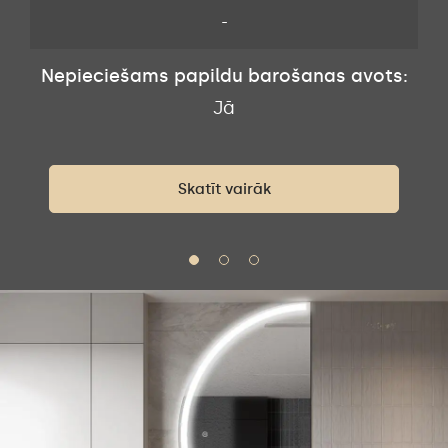
-
Nepieciešams papildu barošanas avots:
s:
N
Jā
Skatīt vairāk