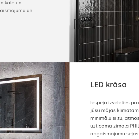
unikālo un
slēdžus, iebūvētas Bluetooth skaļruņus, ko
pgaismojumu un
vai sildmatraci.Sīkāku informāciju par mūs
skatiet zemāk.
LED krāsa
Iespēja izvēlēties p
jūsu mājas klimatam. I
minimālu siltu, atmos
uzticama zīmola PHIL
apgaismojumu sejas 