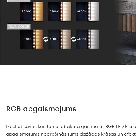
RGB apgaismojums
Izceliet savu skaistumu labākajā gaismā ar RGB LED krās
apgaismojums nodrošinās jums dažādas krāsas un efektus