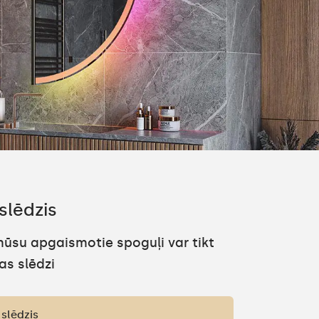
slēdzis
ūsu apgaismotie spoguļi var tikt
as slēdzi
 slēdzis