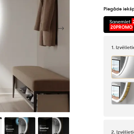
Piegāde iekšp
Saņemiet
20PROMO
1. Izvēlie
2. Izvēlie