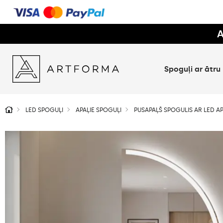
A
Spoguļi ar ātru
LED SPOGUĻI
APAĻIE SPOGUĻI
PUSAPAĻŠ SPOGULIS AR LED A