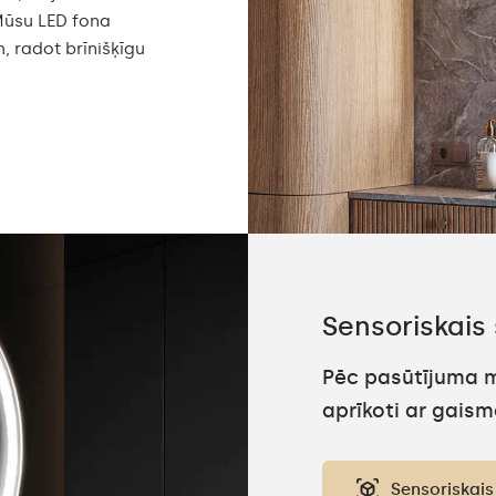
Mūsu LED fona
 radot brīnišķīgu
Sensoriskais 
Pēc pasūtījuma m
aprīkoti ar gaism
Sensoriskais