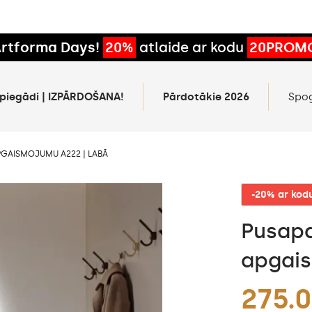
rtforma Days!
20%
atlaide ar kodu
20PROM
 piegādi | IZPĀRDOŠANA!
Pārdotākie 2026
Spo
PGAISMOJUMU A222 | LABĀ
-20% ar ko
Pusapa
apgais
275.0