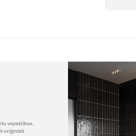
Konfigurējams
ntu vajadzības,
Mūsu spoguli var aprīkot ar praktiskiem aks
i oriģinālā
varat atrast noderīgas ierīces, piemēram, p