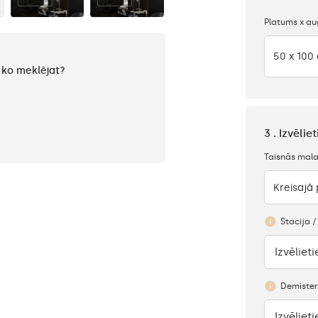
Platums x a
50 x 100
, ko meklējat?
3 . Izvēli
Taisnās mala
Kreisajā
Stacija /
Izvēlieti
Nav
Demister
Izvēlieti
Nav