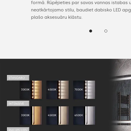
ikas spoguļus
formā. Rūpējieties par savas vannas istabas 
iedāvājumu
neatkārtojamo stilu, baudiet dabisko LED a
plašo aksesuāru klāstu.