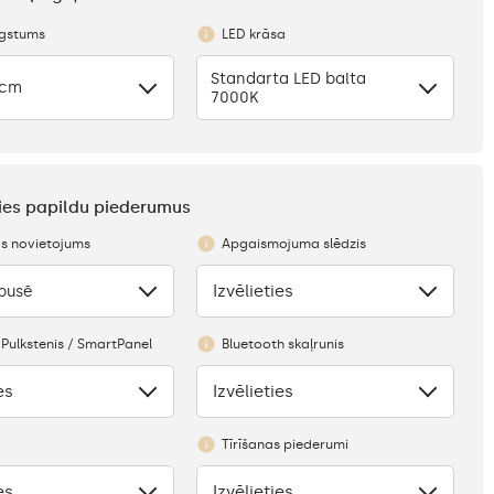
ugstums
LED krāsa
Standarta LED balta
 cm
7000K
eties papildu piederumus
s novietojums
Apgaismojuma slēdzis
Izvēlieties
 pusē
Nav
 Pulkstenis / SmartPanel
Bluetooth skaļrunis
es
Izvēlieties
Nav
Tīrīšanas piederumi
es
Izvēlieties
Nav