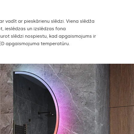
 vadīt ar pieskārienu slēdzi. Viena slēdža
t, ieslēdzas un izslēdzas fona
urot slēdzi nospiestu, kad apgaismojums ir
 LED apgaismojuma temperatūru.