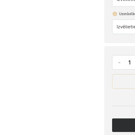
Uzstādīš
Izvēlieti
Nav
-